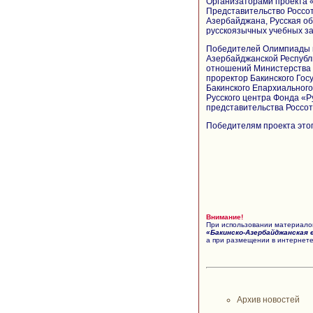
Организаторами проекта 
Представительство Россо
Азербайджана, Русская о
русскоязычных учебных з
Победителей Олимпиады п
Азербайджанской Республ
отношений Министерства 
проректор Бакинского Гос
Бакинского Епархиальног
Русского центра Фонда «Р
представительства Россо
Победителям проекта этог
Внимание!
При использовании материалов
«Бакинско-Азербайджанская 
а при размещении в интернете
Архив новостей