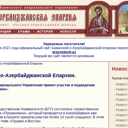
Уважаемые посетители!
я 2021 года официальный сайт Бакинской и Азербайджанской епархии перее
pravoslavie.az
Текущий же сайт является архивным.
ко-Азербайджанской Епархии.
Новос
о-Азербайджанской Епархии.
Архив но
-
Новост
архиального Управления принял участие в подведении
ана».
-
Новост
-
Новост
-
Новост
-
Новост
дарственном Университете (БГУ) состоялось торжественное
-
Новост
та «Пушкиниана», который проводится в Азербайджане уже
-
Новост
мя в проекте приняли участие более 10 тысяч учащихся. В этом
-
Новост
 теме «Пушкин и Восток».
-
Новост