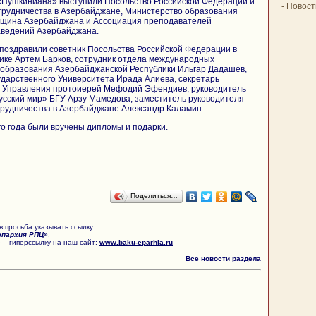
«Пушкиниана» выступили Посольство Российской Федерации и
-
Новост
трудничества в Азербайджане, Министерство образования
бщина Азербайджана и Ассоциация преподавателей
аведений Азербайджана.
оздравили советник Посольства Российской Федерации в
ике Артем Барков, сотрудник отдела международных
образования Азербайджанской Республики Ильгар Дадашев,
ударственного Университета Ирада Алиева, секретарь
о Управления протоиерей Мефодий Эфендиев, руководитель
усский мир» БГУ Арзу Мамедова, заместитель руководителя
трудничества в Азербайджане Александр Каламин.
о года были вручены дипломы и подарки.
Поделиться…
 просьба указывать ссылку:
епархия РПЦ»
,
 – гиперссылку на наш сайт:
www.baku-eparhia.ru
Все новости раздела