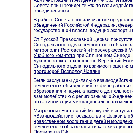
Администрации Президента РФ
С.Б. Иванов
Совета при Президенте РФ по взаимодейст
объединениями.
В работе Совета приняли участие представ
объединений Российской Федерации, федер
государственной власти, ведущие эксперты 
От Русской Православной Церкви присутст
Синодального отдела религиозного образов
митрополит Ростовский и Новочеркасский М
Учебного комитета
при Священном Синоде, 
духовных школ
архиепископ Верейский Евг
Синодального отдела по взаимоотношениям
протоиерей Всеволод Чаплин
.
Были заслушаны доклады о взаимодействии
религиозных объединений в сфере работы 
образования и науки, а также о деятельност
взаимодействию с религиозными объединен
по гармонизации межнациональных и межре
Митрополит Ростовский Меркурий выступил
«Взаимодействие государства и Церкви в об
нравственном воспитании детей и молодеж
религиозного образования и катехизации по
Президента РФ.