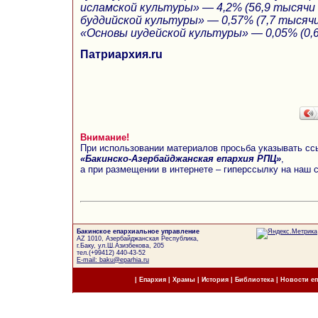
исламской культуры» — 4,2% (56,9 тысячи
буддийской культуры» — 0,57% (7,7 тысяч
«Основы иудейской культуры» — 0,05% (0,
Патриархия.ru
Внимание!
При использовании материалов просьба указывать сс
«Бакинско-Азербайджанская епархия РПЦ»
,
а при размещении в интернете – гиперссылку на наш 
Бакинское епархиальное управление
AZ 1010, Азербайджанская Республика,
г.Баку, ул.Ш.Азизбекова, 205
тел.(+99412) 440-43-52
E-mail: baku@eparhia.ru
|
Епархия
|
Храмы
|
История
|
Библиотека
|
Новости е