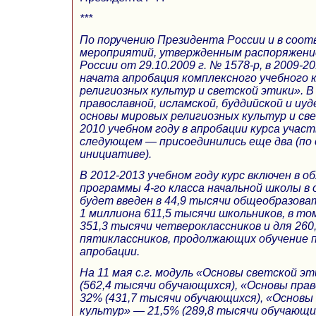
***
По поручению Президента России и в соот
мероприятий, утвержденным распоряжен
России от 29.10.2009 г. № 1578-р, в 2009-2
начата апробация комплексного учебного 
религиозных культур и светской этики». В
православной, исламской, буддийской и иуд
основы мировых религиозных культур и све
2010 учебном году в апробации курса участ
следующем — присоединились еще два (по
инициативе).
В 2012-2013 учебном году курс включен в 
программы 4-го класса начальной школы в о
будет введен в 44,9 тысячи общеобразова
1 миллиона 611,5 тысячи школьников, в то
351,3 тысячи четвероклассников и для 260
пятиклассников, продолжающих обучение по
апробации.
На 11 мая с.г. модуль «Основы светской э
(562,4 тысячи обучающихся), «Основы пра
32% (431,7 тысячи обучающихся), «Основы
культур» — 21,5% (289,8 тысячи обучающи