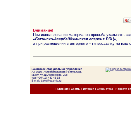
Внимание!
При использовании материалов просьба указывать сс
«Бакинско-Азербайджанская епархия РПЦ»
,
а при размещении в интернете – гиперссылку на наш 
Бакинское епархиальное управление
AZ 1010, Азербайджанская Республика,
г.Баку, ул.Ш.Азизбекова, 205
тел.(+99412) 440-43-52
E-mail: baku@eparhia.ru
|
Епархия
|
Храмы
|
История
|
Библиотека
|
Новости е