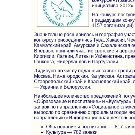
конкурсе «Правос
инициатива-2012».
На конкурс поступи
предыдущем конку
1157 организаций).
Значительно расширилась и география участ
конкурсу присоединились Тува, Хакасия, Че
Камчатский край, Амурская и Сахалинская о
Впервые приняли участие светские и церко
Киргизии, Латвии, Литвы и Узбекистана, пр
Гонконга, Нидерландов и Португалии.
Лидируют по числу поданных заявок среди ре
Москва, Нижегородская, Калужская, Астраха
Ставропольский край и Красноярский край, 
— Украина и Белоруссия.
Наибольшее количество предложений полу
«Образование и воспитание» и «Культура».
заявок по направлению «Социальное служен
выросло по сравнению с прошлым годом чи
направлению «Информационная деятельнос
Образование и воспитание — 817 заяв
Культура — 782 заявки