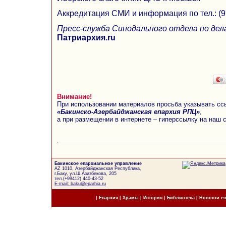
Аккредитация СМИ и информация по тел.: (91
Пресс-служба Синодального отдела по де
Патриархия.ru
Внимание!
При использовании материалов просьба указывать сс
«Бакинско-Азербайджанская епархия РПЦ»
,
а при размещении в интернете – гиперссылку на наш 
Бакинское епархиальное управление
AZ 1010, Азербайджанская Республика,
г.Баку, ул.Ш.Азизбекова, 205
тел.(+99412) 440-43-52
E-mail: baku@eparhia.ru
|
Епархия
|
Храмы
|
История
|
Библиотека
|
Новости е