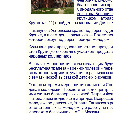
Февронии, Муромск
благословению пр
Синодального отд
епископа Бронницк
Крутицком Патриар
Крутицкая,11) пройдет празднование Дня се
Накануне в Успенском храме подворья буд
бдение, а в сам день праздника — Божестве
которой вокруг подворья пройдет молодежн
Кульминацией празднования станет праздни
стен Крутицкого кремля с участием предста
народных коллективов.
В рамках мероприятия всем желающим буде
бесплатная трапеза «военно-полевой» пере
возможность принять участие в различных к
с тематической выставкой детских рисунков.
Организаторами мероприятия являются Син
делам молодежи, Просветительский центр п
имя святых благоверных князей Петра и Фе
Патриаршем подворье в Зарядье, Всеросси
молодежное движение, Управа Таганского ра
ответственных за молодежную работу на пр
Иверского благочиний ЦАО г. Москвы.