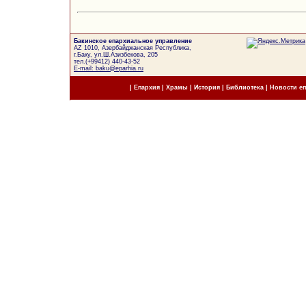
Бакинское епархиальное управление
AZ 1010, Азербайджанская Республика,
г.Баку, ул.Ш.Азизбекова, 205
тел.(+99412) 440-43-52
E-mail: baku@eparhia.ru
|
Епархия
|
Храмы
|
История
|
Библиотека
|
Новости е