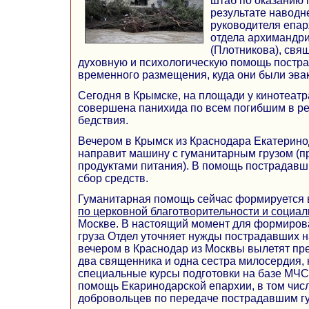
штаб по оказанию
результате навод
руководителя епар
отдела архимандр
(Плотникова), свя
духовную и психологическую помощь постр
временного размещения, куда они были эва
Сегодня в Крымске, на площади у кинотеатр
совершена панихида по всем погибшим в ре
бедствия.
Вечером в Крымск из Краснодара Екатерино
направит машину с гуманитарным грузом (пр
продуктами питания). В помощь пострадавш
сбор средств.
Гуманитарная помощь сейчас формируется
по церковной благотворительности и социа
Москве. В настоящий момент для формиров
груза Отдел уточняет нужды пострадавших н
вечером в Краснодар из Москвы вылетят пр
два священника и одна сестра милосердия,
специальные курсы подготовки на базе МЧС.
помощь Екаринодарской епархии, в том чис
добровольцев по передаче пострадавшим г