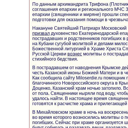
По данным архимандрита Трифона (Плотнико
соглашения епархии и регионального МЧС 3
епархии (священники и миряне) прошли сп
подготовки для оказания помощи в чрезвыч
Накануне Святейший Патриарх Московский 
призвал
духовенство Екатеринодарской епа
пострадавших и родственников погибших в 
на Кубани сугубой молитвой и делами милос
Божественной литургией в Храме Христа С
Русской Церкви
вознес
молитвы о пострадав
стихийного бедствия.
В пострадавшем от наводнения Крымске де
честь Казанской иконы Божией Матери и в ч
Как сообщила сайту Miloserdie.ru помощник
благочинного Новороссийского округа в Кр
Доценко, Казанский храм ночью затопило. В
от пола. Cвященники ныряли под воду, чтоб
удалось найти. В настоящее время священн
готовятся к расчистке храма и прилегающей
В Михайловском храме в ночь на воскресен
во время которого возносились молитвы о 
погибших. Сейчас при храме организуется 
будут собирать и раздавать вещи, раздавать