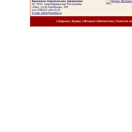
Бакинское епархиальное управление
AZ 1010, Азербайджанская Республика,
г.Баку, ул.Ш.Азизбекова, 205
тел.(+99412) 440-43-52
E-mail: baku@eparhia.ru
|
Епархия
|
Храмы
|
История
|
Библиотека
|
Новости е