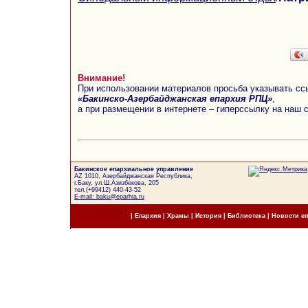
Внимание!
При использовании материалов просьба указывать сс
«Бакинско-Азербайджанская епархия РПЦ»
,
а при размещении в интернете – гиперссылку на наш 
Бакинское епархиальное управление
AZ 1010, Азербайджанская Республика,
г.Баку, ул.Ш.Азизбекова, 205
тел.(+99412) 440-43-52
E-mail: baku@eparhia.ru
|
Епархия
|
Храмы
|
История
|
Библиотека
|
Новости е