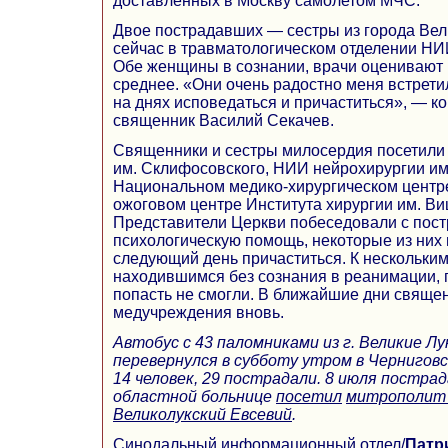
доставленных в Москву самолетом МЧС.
Двое пострадавших — сестры из города Вел
сейчас в травматологическом отделении НИ
Обе женщины в сознании, врачи оценивают 
среднее. «Они очень радостно меня встрет
на днях исповедаться и причаститься», — к
священник Василий Секачев.
Священники и сестры милосердия посетили
им. Склифосовского, НИИ нейрохирургии им
Национальном медико-хирургическом центре
ожоговом центре Института хирургии им. Ви
Представители Церкви побеседовали с пос
психологическую помощь, некоторые из них
следующий день причаститься. К нескольки
находившимся без сознания в реанимации, 
попасть не смогли. В ближайшие дни священ
медучреждения вновь.
Автобус с 43 паломниками из г. Великие Л
перевернулся в субботу утром в Чернигов
14 человек, 29 пострадали. 8 июля постра
областной больнице
посетил
митрополит 
Великолукский Евсевий
.
Синодальный информационный отдел
/
Патр