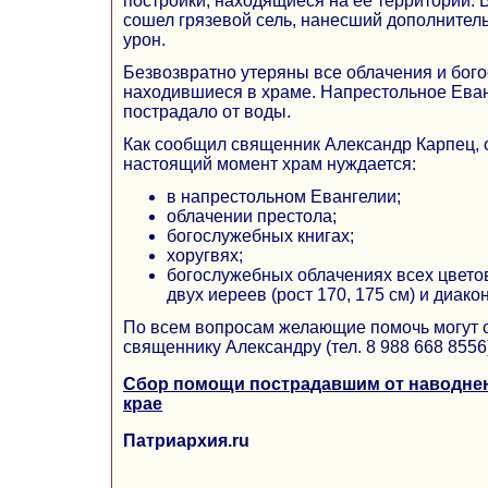
постройки, находящиеся на ее территории. 
сошел грязевой сель, нанесший дополните
урон.
Безвозвратно утеряны все облачения и бог
находившиеся в храме. Напрестольное Еван
пострадало от воды.
Как сообщил священник Александр Карпец,
настоящий момент храм нуждается:
в напрестольном Евангелии;
облачении престола;
богослужебных книгах;
хоругвях;
богослужебных облачениях всех цветов
двух иереев (рост 170, 175 см) и диакон
По всем вопросам желающие помочь могут 
священнику Александру (тел. 8 988 668 8556
Сбор помощи пострадавшим от наводне
крае
Патриархия.ru