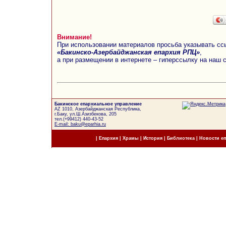
Внимание!
При использовании материалов просьба указывать сс
«Бакинско-Азербайджанская епархия РПЦ»
,
а при размещении в интернете – гиперссылку на наш 
Бакинское епархиальное управление
AZ 1010, Азербайджанская Республика,
г.Баку, ул.Ш.Азизбекова, 205
тел.(+99412) 440-43-52
E-mail: baku@eparhia.ru
|
Епархия
|
Храмы
|
История
|
Библиотека
|
Новости е