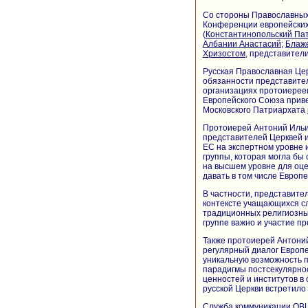
Со стороны Православных
Конференции европейских
(
Константинопольский Па
Албании Анастасий
;
Блаж
Хризостом
, представител
Русская Православная Це
обязанности представите
организациях протоиерее
Европейского Союза прив
Московского Патриархата
Протоиерей Антоний Ильи
представителей Церквей и
ЕС на экспертном уровне
группы, которая могла бы
на высшем уровне для оце
давать в том числе Европ
В частности, представите
контексте учащающихся с
традиционных религиозных
группе важно и участие п
Также протоиерей Антоний
регулярный диалог Европ
уникальную возможность 
парадигмы постсекулярно
ценностей и институтов 
русской Церкви встретило
Служба коммуникации ОВ