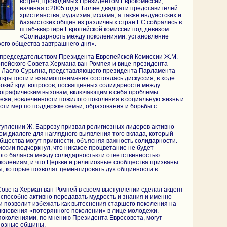
встреч, проводимых Президентом Еврокомиссии,
начиная с 2005 года. Более двадцати представителей
христианства, иудаизма, ислама, а также индуистских и
бахаистских общин из различных стран ЕС собрались в
штаб-квартире Европейской комиссии под девизом:
«Солидарность между поколениями: установление
ого общества завтрашнего дня».
опредседательством Президента Европейской Комиссии Ж.М.
пейского Совета Хермана ван Ромпея и вице-президента
 Ласло Сурьяна, представляющего президента Парламента
ткрытости и взаимопонимания состоялась дискуссия, в ходе
окий круг вопросов, посвященных солидарности между
ографическим вызовам, включающим в себя проблемы
жи, вовлеченности пожилого поколения в социальную жизнь и
сти мер по поддержке семьи, образования и борьбы с
уплении Ж. Баррозу призвал религиозных лидеров активно
ом диалоге для наглядного выявления того вклада, который
бщества могут привнести, объясняя важность солидарности.
ссии подчеркнул, что никакое процветание не будет
ого баланса между солидарностью и ответственностью
колениям, и что Церкви и религиозные сообщества призваны
ы, которые позволят цементировать дух общинности в
овета Херман ван Ромпей в своем выступлении сделал акцент
 способно активно передавать мудрость и знания и именно
 позволит избежать как вытеснения старшего поколения на
никновения «потерянного поколении» в лице молодежи.
околениями, по мнению Президента Евросовета, могут
иозные общины.