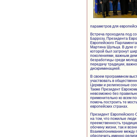
параметров для европейск
Встреча проходила под с
Баррозу, Президента Евро
Европейского Парламента
Мартина Шульца. В духе о
которой был затронут шир
поколениями, важным дем
безработицы среди молоде
передачу традиции, важно
дискриминацией.
В своем программном выст
участвовать в общественн
Церкви и религиозные соо
Также Президент Еврокоми
невозможно без правильн
применительно ко всем по
помочь построить те мост
европейских странах.
Президент Европейского С
на том, что пожилые люди
преемственность традиции
обочину жизни, так и воз
Взаимопонимание между п
обеспечить именно религ