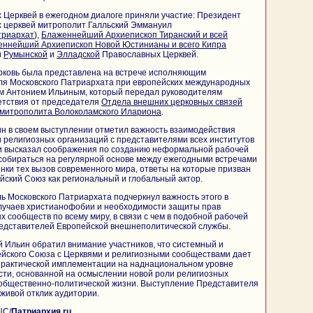
 Церквей в ежегодном диалоге приняли участие: Президент
 церквей митрополит Галльский Эммануил
триархат
),
Блаженнейший Архиепископ Тиранский и всей
еннейший Архиепископ Новой Юстинианы и всего Кипра
и
Румынской
и
Элладской
Православных Церквей.
рковь была представлена на встрече исполняющим
ля Московского Патриархата при европейских международных
м Антонием Ильиным, который передал руководителям
етствия от председателя
Отдела внешних церковных связей
митрополита Волоколамского Илариона
.
н в своем выступлении отметил важность взаимодействия
 религиозных организаций с представителями всех институтов
 и высказал соображения по созданию неформальной рабочей
 собираться на регулярной основе между ежегодными встречами
нки тех вызов современного мира, ответы на которые призван
ейский Союз как региональный и глобальный актор.
ль Московского Патриархата подчеркнул важность этого в
лучаев христианофобии и необходимости защиты прав
 сообществ по всему миру, в связи с чем в подобной рабочей
редставителей Европейской внешнеполитической службы.
 Ильин обратил внимание участников, что системный и
ейского Союза с Церквями и религиозными сообществами дает
практической имплементации на наднациональном уровне
сти, основанной на осмыслении новой роли религиозных
в общественно-политической жизни. Выступление Представителя
 живой отклик аудитории.
ЦС
/
Патриархия.ru