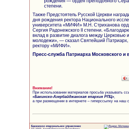
рождения — орден преподобного Сера
степени.
Также Предстоятель Русской Церкви награди
дня рождения ректора Национального иссле
университета «МИФИ» М.Н. Стриханова орд
Сергия Радонежского II степени. «Благодар
вклад в развитие диалога между Церковью и
молодежи», — сказал Святейший Патриарх,
ректору «МИФИ».
Пресс-служба Патриарха Московского и 
Внимание!
При использовании материалов просьба указывать сс
«Бакинско-Азербайджанская епархия РПЦ»
,
а при размещении в интернете – гиперссылку на наш 
Бакинское епархиальное управление