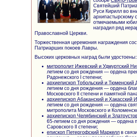
соборе
Свято-Трои
Святейший Патриа
Руси Кирилл во вн
архипастырскому с
отмечаемыми юби
наградил ряд иера
Православной Церкви.
Торжественная церемония награждения сос
Патриарших покоев Лавры.
Высоких церковных наград были удостоены:
митрополит Ижевский и Удмуртский Ни
летием со дня рождения — ордена пре
Радонежского I степени;
архиепископ Тобольский и Тюменский
летием со дня рождения — ордена бла
Московского II степени и памятной пан
архиепископ Абаканский и Хакасский 
летием со дня рождения — ордена свя
митрополита Московского и Коломенског
архиепископ Челябинский и Златоусто
65-летием со дня рождения — ордена
Саровского II степени;
епископ Петергофский Маркелл
в связи