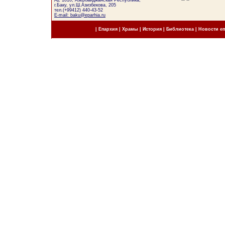
AZ 1010, Азербайджанская Республика,
г.Баку, ул.Ш.Азизбекова, 205
тел.(+99412) 440-43-52
E-mail: baku@eparhia.ru
|
Епархия
|
Храмы
|
История
|
Библиотека
|
Новости е