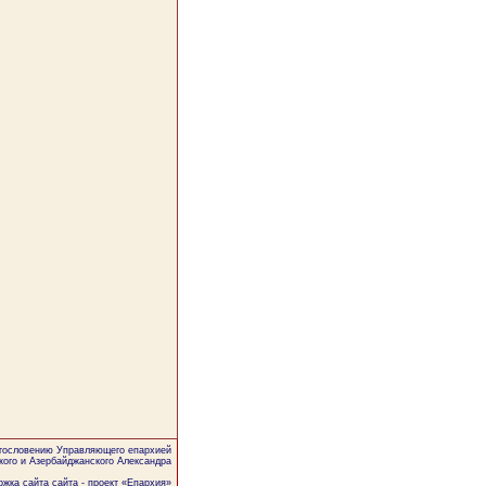
агословению Управляющего епархией
кого и Азербайджанского Александра
жка сайта сайта - проект «
Епархия
»