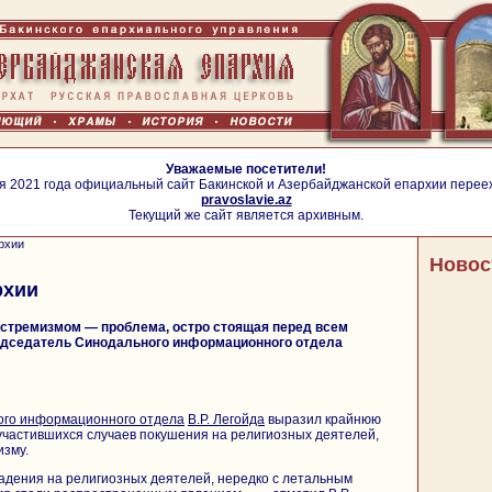
Уважаемые посетители!
я 2021 года официальный сайт Бакинской и Азербайджанской епархии перее
pravoslavie.az
Текущий же сайт является архивным.
рхии
Новос
рхии
кстремизмом — проблема, остро стоящая перед всем
едседатель Синодального информационного отдела
ого информационного отдела
В.Р. Легойда
выразил крайнюю
участившихся случаев покушения на религиозных деятелей,
изму.
адения на религиозных деятелей, нередко с летальным