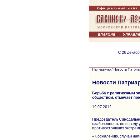
С 26 декабр
На главную
/
Новости Патриа
Новости Патриа
Борьба с религиозным э
обществом, отмечает пр
19.07.2012
Председатель
Синодальн
озабоченность по поводу 
противостоявших экстрем
«К сожалению, случаи нап