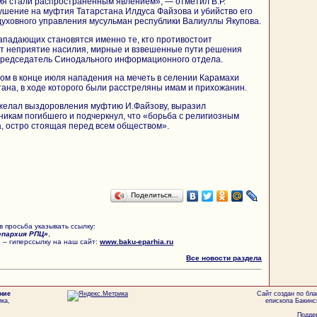
мя стали распространенным явлением», — отметил В.Р.
ушение на муфтия Татарстана Илдуса Файзова и убийство его
духовного управления мусульман республики Валиуллы Якупова.
ападающих становятся именно те, кто противостоит
ет неприятие насилия, мирные и взвешенные пути решения
председатель Синодального информационного отдела.
ом в конце июля нападения на мечеть в селении Карамахи
тана, в ходе которого были расстреляны имам и прихожанин.
желал выздоровления муфтию И.Файзову, выразил
икам погибшего и подчеркнул, что «борьба с религиозным
, остро стоящая перед всем обществом».
Поделиться…
 просьба указывать ссылку:
епархия РПЦ»
,
 – гиперссылку на наш сайт:
www.baku-eparhia.ru
Все новости раздела
ние
Сайт создан по бл
ка,
епископа Бакинс
Поддер