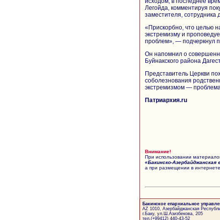
исходом, в последнее вре
Легойда, комментируя пок
заместителя, сотрудника 
«Прискорбно, что целью н
экстремизму и проповеду
проблем», — подчеркнул 
Он напомнил о совершенн
Буйнакского района Дагес
Представитель Церкви по
соболезнования родственн
экстремизмом — проблема
Патриархия.ru
Внимание!
При использовании материалов
«Бакинско-Азербайджанская 
а при размещении в интернете
Бакинское епархиальное управле
AZ 1010, Азербайджанская Республи
г.Баку, ул.Ш.Азизбекова, 205
тел.(+99412) 440-43-52