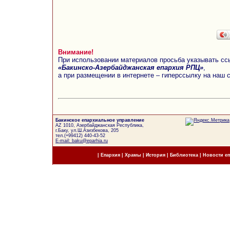
Внимание!
При использовании материалов просьба указывать сс
«Бакинско-Азербайджанская епархия РПЦ»
,
а при размещении в интернете – гиперссылку на наш 
Бакинское епархиальное управление
AZ 1010, Азербайджанская Республика,
г.Баку, ул.Ш.Азизбекова, 205
тел.(+99412) 440-43-52
E-mail: baku@eparhia.ru
|
Епархия
|
Храмы
|
История
|
Библиотека
|
Новости е