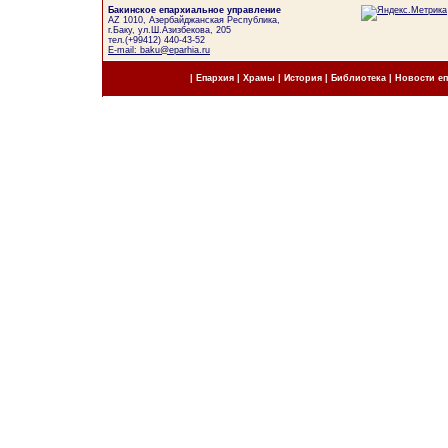
Бакинское епархиальное управление
AZ 1010, Азербайджанская Республика,
г.Баку, ул.Ш.Азизбекова, 205
тел.(+99412) 440-43-52
E-mail: baku@eparhia.ru
|
Епархия
|
Храмы
|
История
|
Библиотека
|
Новости е