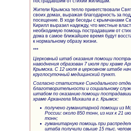
пострадавшим от стихии жилищам.
Жители Крымска тепло приветствовали Свя
своих домах, выражая благодарность за по
посещение. В ходе беседы с крымчанами С
Кирилл выразил надежду, что местные влас
необходимую помощь пострадавшим от стихи
дома в самое ближайшее время будут восст
к нормальному образу жизни.
***
Церковный штаб оказания помощи постра
наводнения образован 7 июля при храме Ар
Крымска. С 12 июля в церковном штабе на
круглосуточный медицинский пункт.
Согласно статистике Синодального отдел
благотворительности и социальному служ
штабом по оказанию помощи пострадавши
храме Архангела Михаила в г. Крымск:
получено гуманитарной помощи из Мо
России: около 850 тонн, из них к 21 и
тонн;
гуманитарную помощь при распредел
штаба получили свыше 15 тыс. челове