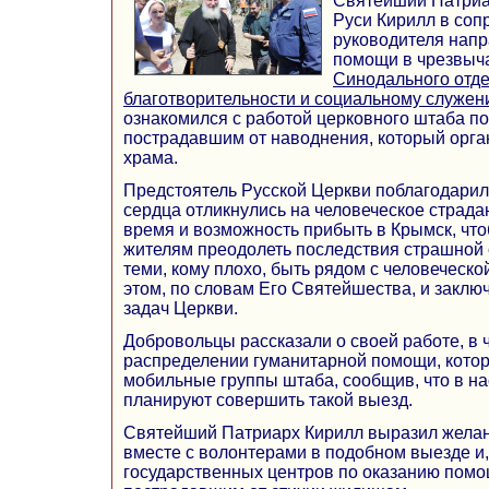
Святейший Патриа
Руси Кирилл в со
руководителя напр
помощи в чрезвыч
Синодального отде
благотворительности и социальному служе
ознакомился с работой церковного штаба п
пострадавшим от наводнения, который орга
храма.
Предстоятель Русской Церкви поблагодарил 
сердца отликнулись на человеческое страда
время и возможность прибыть в Крымск, чт
жителям преодолеть последствия страшной 
теми, кому плохо, быть рядом с человеческ
этом, по словам Его Святейшества, и заклю
задач Церкви.
Добровольцы рассказали о своей работе, в ч
распределении гуманитарной помощи, кото
мобильные группы штаба, сообщив, что в н
планируют совершить такой выезд.
Святейший Патриарх Кирилл выразил желан
вместе с волонтерами в подобном выезде и,
государственных центров по оказанию помо