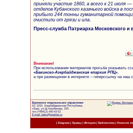
приняли участие 1860, а всего к 21 июля — 
отделов Кубанского казачьего войска в п
прибыло 244 тонны гуманитарной помощи, 
очистили от грязи и ила.
Пресс-служба Патриарха Московского и 
Внимание!
При использовании материалов просьба указывать сс
«Бакинско-Азербайджанская епархия РПЦ»
,
а при размещении в интернете – гиперссылку на наш 
Бакинское епархиальное управление
AZ 1010, Азербайджанская Республика,
г.Баку, ул.Ш.Азизбекова, 205
тел.(+99412) 440-43-52
E-mail: baku@eparhia.ru
|
Епархия
|
Храмы
|
История
|
Библиотека
|
Новости е