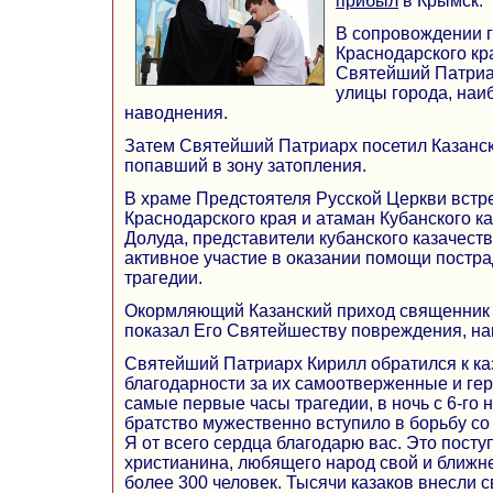
прибыл
в Крымск.
В сопровождении 
Краснодарского кр
Святейший Патриа
улицы города, наи
наводнения.
Затем Святейший Патриарх посетил Казанск
попавший в зону затопления.
В храме Предстоятеля Русской Церкви встр
Краснодарского края и атаман Кубанского ка
Долуда, представители кубанского казачест
активное участие в оказании помощи постр
трагедии.
Окормляющий Казанский приход священник
показал Его Святейшеству повреждения, на
Святейший Патриарх Кирилл обратился к ка
благодарности за их самоотверженные и гер
самые первые часы трагедии, в ночь с 6-го н
братство мужественно вступило в борьбу со
Я от всего сердца благодарю вас. Это пост
христианина, любящего народ свой и ближне
более 300 человек. Тысячи казаков внесли с