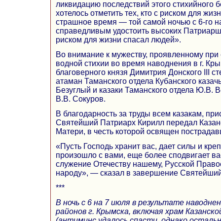
ликвидацию последствий этого стихийного б
хотелось отметить тех, кто с риском для жи
страшное время — той самой ночью с 6-го на
справедливым удостоить высоких Патриарших
риском для жизни спасал людей».
Во внимание к мужеству, проявленному при
водной стихии во время наводнения в г. Кры
благоверного князя Димитрия Донского III с
атаман Таманского отдела Кубанского казачь
Безуглый и казаки Таманского отдела Ю.В. В
В.В. Сокуров.
В благодарность за труды всем казакам, пр
Святейший Патриарх Кирилл передал Казан
Матери, в честь которой освящен пострадав
«Пусть Господь хранит вас, дает силы и крепо
произошло с вами, еще более сподвигает ва
служение Отечеству нашему, Русской Право
народу», — сказал в завершение Святейший
***
В ночь с 6 на 7 июля в результате наводне
районов г. Крымска, включая храм Казанск
(антиминс удалось спасти, однако осталь