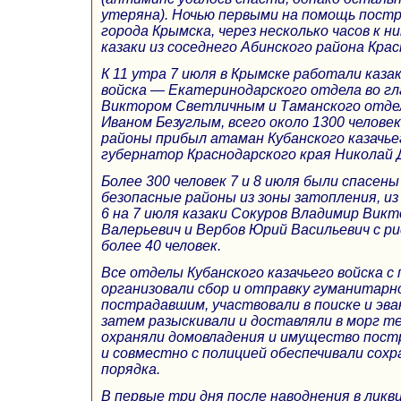
утеряна). Ночью первыми на помощь пост
города Крымска, через несколько часов к н
казаки из соседнего Абинского района Крас
К 11 утра 7 июля в Крымске работали казак
войска — Екатеринодарского отдела во гл
Виктором Светличным и Таманского отдел
Иваном Безуглым, всего около 1300 челове
районы прибыл атаман Кубанского казачьег
губернатор Краснодарского края Николай 
Более 300 человек 7 и 8 июля были спасены
безопасные районы из зоны затопления, из 
6 на 7 июля казаки Сокуров Владимир Вик
Валерьевич и Вербов Юрий Васильевич с ри
более 40 человек.
Все отделы Кубанского казачьего войска с
организовали сбор и отправку гуманитар
пострадавшим, участвовали в поиске и эва
затем разыскивали и доставляли в морг те
охраняли домовладения и имущество пост
и совместно с полицией обеспечивали сох
порядка.
В первые три дня после наводнения в ликв