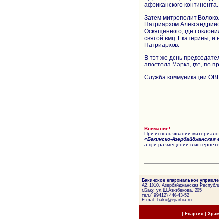
африканского континента.
Затем митрополит Волоко
Патриархом Александрийс
Освященного, где поклонил
святой вмц. Екатерины, и
Патриархов.
В тот же день председате
апостола Марка, где, по 
Служба коммуникации ОВ
Внимание!
При использовании материалов
«Бакинско-Азербайджанская 
а при размещении в интернете
Бакинское епархиальное управле
AZ 1010, Азербайджанская Республи
г.Баку, ул.Ш.Азизбекова, 205
тел.(+99412) 440-43-52
E-mail: baku@eparhia.ru
|
Епархия
|
Хра