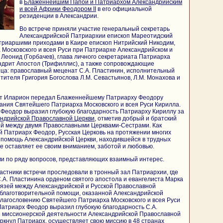
в
Блаженнейшим Папой и Патриархом Александрийским
и всей Африки Феодором II
в его официальной
резиденции в Александрии.
Во встрече приняли участие генеральный секретарь
Александрийской Патриархии епископ Мареотидский
триаршими приходами в Каире епископ Нитрийский Никодим,
Московского и всея Руси при Патриархе Александрийском и
Леонид (Горбачев), глава личного секретариата Патриарха
ндрит Апостол (Трифиллис), а также сопровождающие
ца: православный меценат С.А. Пластинин, исполнительный
тителя Григория Богослова Л.М. Севастьянов, Л.М. Монахова и
ит Иларион передал Блаженнейшему Патриарху Феодору
ания Святейшего Патриарха Московского и всея Руси Кирилла.
 Феодор выразил глубокую благодарность Патриарху Кириллу за
ндрийской Православной Церкви
, отметив добрый и братский
й между двумя Православными Церквами-Сестрами. Как
 Патриарх Феодор, Русская Церковь на протяжении многих
 помощь Александрийской Церкви, находившейся в трудных
не оставляет ее своим вниманием, заботой и любовью.
и по ряду вопросов, представляющих взаимный интерес.
астники встречи проследовали в тронный зал Патриархии, где
.А. Пластинина орденом святого апостола и евангелиста Марка
связей между Александрийской и Русской Православной
 благотворительной помощи, оказанной Александрийской
лагословению Святейшего Патриарха Московского и всея Руси
атриарх Феодор выразил глубокую благодарность С.А.
е миссионерской деятельности Александрийской Православной
еркнул Патриарх, осуществляет свою миссию в 48 странах