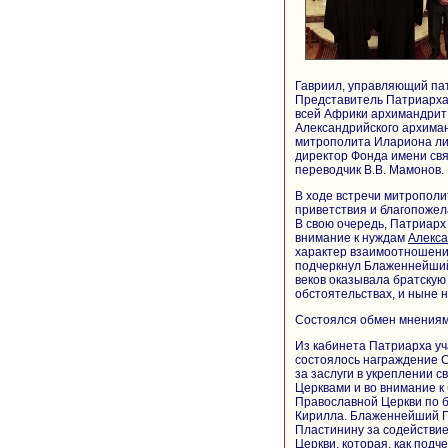
Гавриил, управляющий па
Представитель Патриарха 
всей Африки архимандрит 
Александрийского архима
митрополита Илариона ли
директор Фонда имени свя
переводчик В.В. Мамонов.
В ходе встречи митропол
приветствия и благопожел
В свою очередь, Патриарх
внимание к нуждам
Алекса
характер взаимоотношени
подчеркнул Блаженнейший
веков оказывала братскую
обстоятельствах, и ныне 
Состоялся обмен мнениям
Из кабинета Патриарха уч
состоялось награждение С
за заслуги в укреплении 
Церквами и во внимание к
Православной Церкви по б
Кирилла. Блаженнейший П
Пластинину за содействи
Церкви, которая, как подч