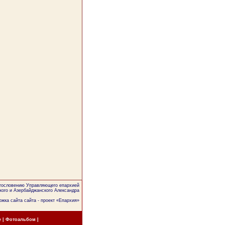
агословению Управляющего епархией
кого и Азербайджанского Александра
жка сайта сайта - проект «
Епархия
»
е
|
Фотоальбом
|