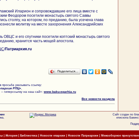
ламский Иларион и сопровождавшие его лица вместе с
ким Феодором посетили монастырь святого Саввы
ись столпу, на котором, по преданию, была усечена глава
 вознесли молитву на месте захоронения Александрийских
ль ОВЦС и его спутники посетили коптский монастырь святого
преданию, хранится часть мощей апостола.
ЦС
/
Патриархия.ru
Поделиться…
 просьба указывать ссылку:
епархия РПЦ»
,
 – гиперссылку на наш сайт:
www.baku-eparhia.ru
Все новости раздела
ние
Сайт создан по бл
ка,
епископа Бакинс
Поддер
мы
|
История
|
Библиотека
|
Новости епархии
|
Новости Патриархии
|
Межсоборное присутстви