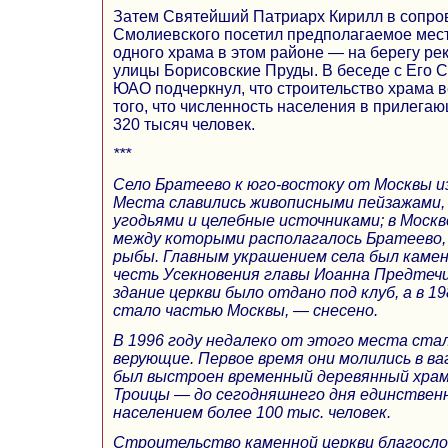
Затем Святейший Патриарх Кирилл в сопров
Смолиевского посетил предполагаемое мест
одного храма в этом районе — на берегу ре
улицы Борисовские Пруды. В беседе с Его
ЮАО подчеркнул, что строительство храма 
того, что численность населения в прилега
320 тысяч человек.
***
Село Братеево к юго-востоку от Москвы из
Места славились живописными пейзажами,
угодьями и целебные источниками; в Москве
между которыми располагалось Братеево,
рыбы. Главным украшением села был камен
честь Усекновения главы Иоанна Предтечи
здание церкви было отдано под клуб, а в 19
стало частью Москвы, — снесено.
В 1996 году недалеко от этого места ста
верующие. Первое время они молились в ваг
был выстроен временный деревянный храм
Троицы — до сегодняшнего дня единственн
населением более 100 тыс. человек.
Строительство каменной церкви благосл