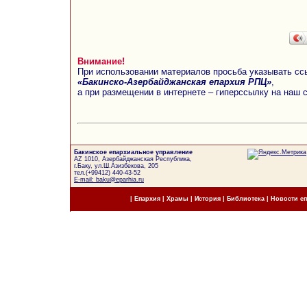
Внимание!
При использовании материалов просьба указывать сс
«Бакинско-Азербайджанская епархия РПЦ»
,
а при размещении в интернете – гиперссылку на наш 
Бакинское епархиальное управление
AZ 1010, Азербайджанская Республика,
г.Баку, ул.Ш.Азизбекова, 205
тел.(+99412) 440-43-52
E-mail: baku@eparhia.ru
|
Епархия
|
Храмы
|
История
|
Библиотека
|
Новости е