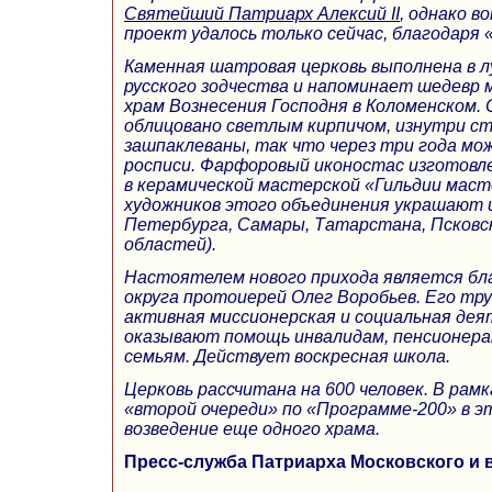
Святейший Патриарх Алексий II
, однако в
проект удалось только сейчас, благодаря 
Каменная шатровая церковь выполнена в 
русского зодчества и напоминает шедевр
храм Вознесения Господня в Коломенском. 
облицовано светлым кирпичом, изнутри с
зашпаклеваны, так что через три года мо
росписи. Фарфоровый иконостас изготовл
в керамической мастерской «Гильдии мас
художников этого объединения украшают 
Петербурга, Самары, Татарстана, Псковск
областей).
Настоятелем нового прихода является бл
округа протоиерей Олег Воробьев. Его тр
активная миссионерская и социальная дея
оказывают помощь инвалидам, пенсионер
семьям. Действует воскресная школа.
Церковь рассчитана на 600 человек. В ра
«второй очереди» по «Программе-200» в э
возведение еще одного храма.
Пресс-служба Патриарха Московского и 