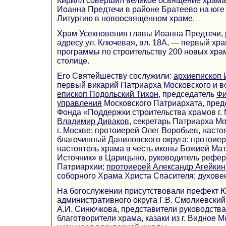
Кирилл совершил великое освящение храма
Иоанна Предтечи в районе Братеево на юге
Литургию в новоосвященном храме.
Храм Усекновения главы Иоанна Предтечи,
адресу ул. Ключевая, вл. 18А, — первый хр
программы по строительству 200 новых хра
столице.
Его Святейшеству сослужили:
архиепископ 
первый викарий Патриарха Московского и все
епископ Подольский Тихон
, председатель
Фи
управления
Московского Патриархата, пред
Фонда «Поддержки строительства храмов г.
Владимир Диваков
, секретарь Патриарха Мо
г. Москве; протоиерей Олег Воробьев, насто
благочинный
Даниловского округа
;
протоиер
настоятель храма в честь иконы Божией М
Источник» в Царицыно, руководитель рефе
Патриархии;
протоиерей Александр Агейкин
соборного Храма Христа Спасителя; духовен
На богослужении присутствовали префект 
административного округа Г.В. Смолиевский
А.И. Синючкова, представители руководства
благотворители храма, казаки из г. Видное М