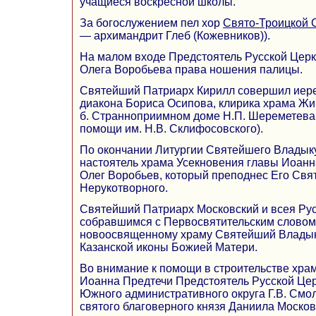
учащиеся воскресной школы.
За богослужением пел хор
Свято-Троицкой 
— архимандрит Глеб (Кожевников)).
На малом входе Предстоятель Русской Церк
Олега Воробьева права ношения палицы.
Святейший Патриарх Кирилл совершил иер
диакона Бориса Осипова, клирика храма Ж
б. Странноприимном доме Н.П. Шереметева
помощи им. Н.В. Склифосовского).
По окончании Литургии Святейшего Владык
настоятель храма Усекновения главы Иоанн
Олег Воробьев, который преподнес Его Свя
Нерукотворного.
Святейший Патриарх Московский и всея Рус
собравшимся с Первосвятительским словом.
новоосвященному храму Святейший Владык
Казанской иконы Божией Матери.
Во внимание к помощи в строительстве хра
Иоанна Предтечи Предстоятель Русской Це
Южного административного округа Г.В. Смо
святого благоверного князя Даниила Московс