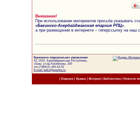
Внимание!
При использовании материалов просьба указывать сс
«Бакинско-Азербайджанская епархия РПЦ»
,
а при размещении в интернете – гиперссылку на наш 
Бакинское епархиальное управление
AZ 1010, Азербайджанская Республика,
г.Баку, ул.Ш.Азизбекова, 205
тел.(+99412) 440-43-52
E-mail: baku@eparhia.ru
|
Епархия
|
Храмы
|
История
|
Библиотека
|
Новости е