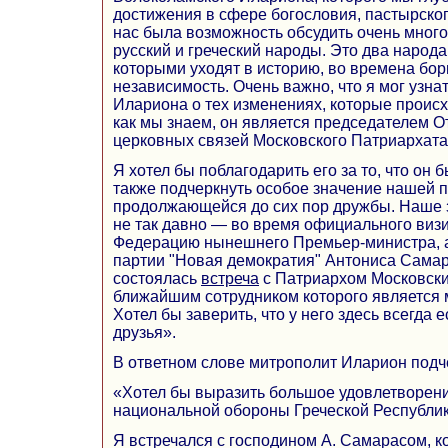
достижения в сфере богословия, пастырског
нас была возможность обсудить очень многое
русский и греческий народы. Это два народ
которыми уходят в историю, во времена бор
независимость. Очень важно, что я мог узн
Илариона о тех изменениях, которые происхо
как мы знаем, он является председателем 
церковных связей Московского Патриархата
Я хотел бы поблагодарить его за то, что он б
также подчеркнуть особое значение нашей п
продолжающейся до сих пор дружбы. Наше 
не так давно — во время официального виз
Федерацию нынешнего Премьер-министра, а
партии "Новая демократия" Антониса Самара
состоялась
встреча
с Патриархом Московски
ближайшим сотрудником которого является 
Хотел бы заверить, что у него здесь всегда 
друзья».
В ответном слове митрополит Иларион подч
«Хотел бы выразить большое удовлетворени
национальной обороны Греческой Республик
Я встречался с господином А. Самарасом, к