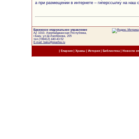
а при размещении в интернете – гиперссылку на наш 
Бакинское епархиальное управление
AZ 1010, Азербайджанская Республика,
г.Баку, ул.Ш.Азизбекова, 205
тел.(+99412) 440-43-52
E-mail: baku@eparhia.ru
|
Епархия
|
Храмы
|
История
|
Библиотека
|
Новости е