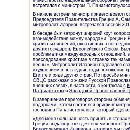
Министерство национальной обороны Гречес
встретился с министром П. Панагиотопулосо
В начале встречи министр приветствовал го
Председателя Правительства Греции А. Сам
митрополит Иларион встречался весной 2012
В беседе был затронут широкий круг вопрос
взаимодействия между народами Греции и 
кризисных явлений, охвативших в последни
других государств Европейского Союза. Бы
проблематика международных отношений, в 
преследования христиан в странах так наз
весны». Митрополит Иларион поделился оза
ухудшением в последние годы положения хр
Египте и ряде других стран. По просьбе ми
ОВЦС рассказал о жизни Русской Православ
внешних связях, в частности, о контактах с
К
Патриархатом
и
Элладской Православной 
В завершение переговоров стороны обмен
подарками. Затем состоялся брифинг митро
господина Панагиотопулоса, который сдела
«Для меня большая честь принять в стенах
Греции выдающегося деятеля мирового Пр
Волоколамского Илариона, которого мы глуб