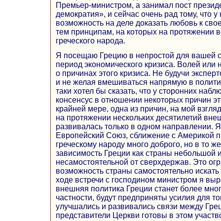
Премьер-министром, а занимал пост презид
демократия», и сейчас очень рад тому, что у
возможность на деле доказать любовь к сво
тем принципам, на которых на протяжении в
греческого народа.
Я посещаю Грецию в непростой для вашей 
период экономического кризиса. Волей или
о причинах этого кризиса. Не будучи экспер
и не желая вмешиваться напрямую в политич
таки хотел бы сказать, что у сторонних набл
консенсус в отношении некоторых причин это
крайней мере, одна из причин, на мой взгляд
на протяжении нескольких десятилетий вне
развивалась только в одном направлении. Я
Европейский Союз, сближение с Америкой п
греческому народу много доброго, но в то ж
зависимость Греции как страны небольшой 
несамостоятельной от сверхдержав. Это ог
возможность страны самостоятельно искать 
ходе встречи с господином министром я выра
внешняя политика Греции станет более мног
частности, будут предприняты усилия для т
улучшались и развивались связи между Грец
представители Церкви готовы в этом участв