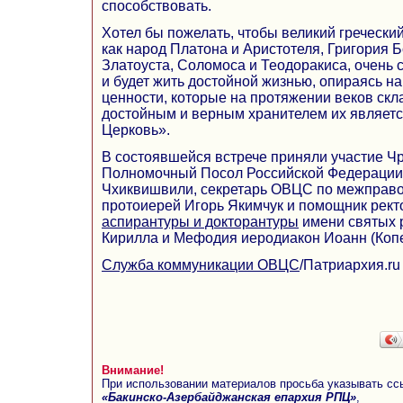
способствовать.
Хотел бы пожелать, чтобы великий гречески
как народ Платона и Аристотеля, Григория 
Златоуста, Соломоса и Теодоракиса, очень 
и будет жить достойной жизнью, опираясь н
ценности, которые на протяжении веков скл
достойным и верным хранителем их являет
Церковь».
В состоявшейся встрече приняли участие Ч
Полномочный Посол Российской Федерации 
Чхиквишвили, секретарь ОВЦС по межправ
протоиерей Игорь Якимчук и помощник рек
аспирантуры и докторантуры
имени святых 
Кирилла и Мефодия иеродиакон Иоанн (Копе
Служба коммуникации ОВЦС
/Патриархия.ru
Внимание!
При использовании материалов просьба указывать сс
«Бакинско-Азербайджанская епархия РПЦ»
,