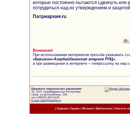
которые постоянно пытаются сдвинуть или 
потрудиться над их утверждением и защитой
Патриархия.ru
Внимание!
При использовании материалов просьба указывать сс
«Бакинско-Азербайджанская епархия РПЦ»
,
а при размещении в интернете – гиперссылку на наш 
Бакинское епархиальное управление
AZ 1010, Азербайджанская Республика,
г.Баку, ул.Ш.Азизбекова, 205
тел.(+99412) 440-43-52
E-mail: baku@eparhia.ru
|
Епархия
|
Храмы
|
История
|
Библиотека
|
Новости е