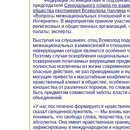
Федерации по инициативе и под руково
председателя
Синодального отдела по вза
общества
протоиерея Всеволода Чаплина
п
«Вопросы межнациональных отношений и н
Интернете». В мероприятии приняли участи
религиозных и общественных организаций,
палаты, эксперты.
Выступая на слушаниях, отец Всеволод под
межнациональных взаимосвязей и отношен
неверующими сегодня являются особенно ч
Поэтому случаи оскорбления национальных 
осквернения почитаемых верующими предм
полностью исключены из жизни современног
опасные действия, не раз приводившие и ещ
могущие привести к масштабным конфликта
нравственный климат в обществе, особенно
юношества от различных пороков, по слова
быть предметом совместной заботы власти 
объединений.
«У нас постепенно формируется нравственн
сказал священнослужитель. — Мы вновь на
понимать, что свобода слова, творчества, 
абсолютна. Она имеет нравственные границ
зафиксированы в международном и национа