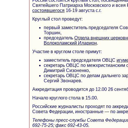
России состоится круглый стол, посвященны
Святейшего Патриарха Московского и всея 
состоявшегося
16-19 августа с.г.
Круглый стол проведут:
первый заместитель председателя Сов
Торшин,
председатель
Отдела внешних церковн
Волоколамский Иларион
.
Участие в круглом столе примут:
заместитель председателя ОВЦС
игум
секретарь ОВЦС по межхристианским 
Димитрий Сизоненко,
секретарь ОВЦС по делам дальнего за
Сергий Звонарев.
Аккредитация проводится до 12.00 26 сентя
Начало круглого стола в 15.00.
Российские журналисты проходят по аккре
Совета Федерации, иностранные — по аккр
Телефоны пресс-службы Совета Федерации: 
692-75-25; факс 692-43-05.