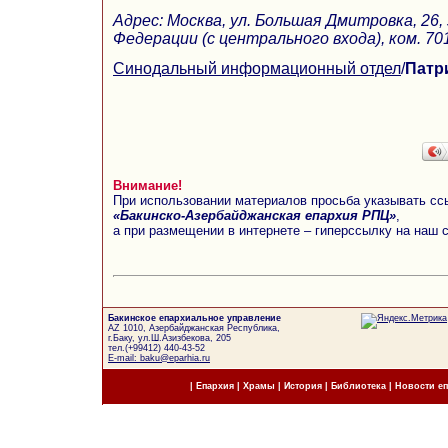
Адрес: Москва, ул. Большая Дмитровка, 26
Федерации (с центрального входа), ком. 70
Синодальный информационный отдел
/
Патр
Внимание!
При использовании материалов просьба указывать сс
«Бакинско-Азербайджанская епархия РПЦ»
,
а при размещении в интернете – гиперссылку на наш 
Бакинское епархиальное управление
AZ 1010, Азербайджанская Республика,
г.Баку, ул.Ш.Азизбекова, 205
тел.(+99412) 440-43-52
E-mail: baku@eparhia.ru
|
Епархия
|
Храмы
|
История
|
Библиотека
|
Новости е