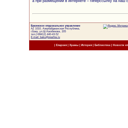
а при размещении в интернете – гиперссылку на наш 
Бакинское епархиальное управление
AZ 1010, Азербайджанская Республика,
г.Баку, ул.Ш.Азизбекова, 205
тел.(+99412) 440-43-52
E-mail: baku@eparhia.ru
|
Епархия
|
Храмы
|
История
|
Библиотека
|
Новости е