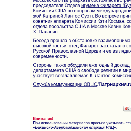
Московского Патриархата состоялась встре
председателя Отдела
игумена Филарета (Бу
Комиссии США по вопросам международной 
жой Катриной Лантос Суэтт. Во встрече при
советник аппарата Комиссии Кэти Косман, с
отдела посольства США в Москве Кевин Ков
Х. Паласио.
Беседа прошла в обстановке взаимопонима
высокой гостьи, отец Филарет рассказал о 
Русской Православной Церкви и ее взгляда
современности.
Стороны также обсудили ежегодный доклад 
департамента США о свободе религии в мире
участвует возглавляемая К. Лантос Комисси
Служба коммуникации ОВЦС
/
Патриархия.r
Внимание!
При использовании материалов просьба указывать сс
«Бакинско-Азербайджанская епархия РПЦ»
,