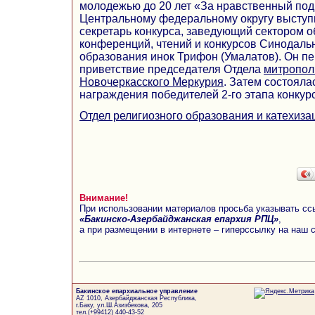
молодежью до 20 лет «За нравственный под
Центральному федеральному округу выступ
секретарь конкурса, заведующий сектором 
конференций, чтений и конкурсов Синодальн
образования инок Трифон (Умалатов). Он 
приветствие председателя Отдела
митропол
Новочеркасского Меркурия
. Затем состоял
награждения победителей 2-го этапа конкур
Отдел религиозного образования и катехиза
Внимание!
При использовании материалов просьба указывать сс
«Бакинско-Азербайджанская епархия РПЦ»
,
а при размещении в интернете – гиперссылку на наш 
Бакинское епархиальное управление
AZ 1010, Азербайджанская Республика,
г.Баку, ул.Ш.Азизбекова, 205
тел.(+99412) 440-43-52