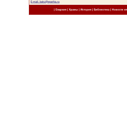
E-mail: baku@eparhia.ru
|
Епархия
|
Храмы
|
История
|
Библиотека
|
Новости е