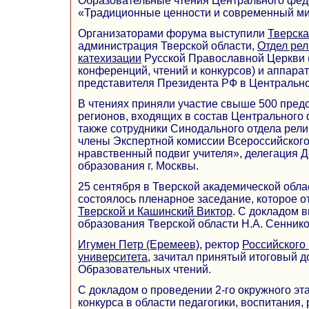
Образовательные чтения Центрального фед
«Традиционные ценности и современный ми
Организаторами форума выступили
Тверск
администрация Тверской области,
Отдел рел
катехизации
Русской Православной Церкви 
конференций, чтений и конкурсов) и аппара
представителя Президента РФ в Центральн
В чтениях приняли участие свыше 500 пред
регионов, входящих в состав Центрального 
также сотрудники Синодального отдела рели
члены Экспертной комиссии Всероссийского
нравственный подвиг учителя», делегация 
образования г. Москвы.
25 сентября в Тверской академической обл
состоялось пленарное заседание, которое 
Тверской и Кашинский Виктор
. С докладом 
образования Тверской области Н.А. Сеннико
Игумен Петр (Еремеев)
, ректор
Российского
университета
, зачитал принятый итоговый д
Образовательных чтений.
С докладом о проведении 2-го окружного эт
конкурса в области педагогики, воспитания, 