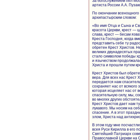
За богослужением пел Мо
артиста России А.А. Пузак
По окончании всенощного
архипастырским словом:
«Во имя Отца и Сына и Св
красота Церкви, крест — 
слава, крест — бесам язв
Креста Господня, когда вм
представить себе ту радос
обретен Крест Христов. Н
великих двунадесятых пр
стало символом победы хр
и язычеством продолжалас
Христа и прошли путем к
Крест Христов был обретен
вера. Для всех нас Крест 
передается нам спаситель
сохраняет нас от всякого
которая исцеляет нас от в
спасительную силу, мы, с
во многих других обстоят
Крест Христов дает нам т
лукавого. Мы носим на се
спасение. А в этот празд
злом, Христа над антихри
В этом году мне посчастл
всея Руси Кирилла в его 
Святейший Патриарх сове
Православной Церкви на С