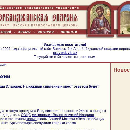
Уважаемые посетители!
я 2021 года официальный сайт Бакинской и Азербайджанской епархии перее
pravoslavie.az
Текущий же сайт является архивным.
рхии
Новос
рхии
ий Иларион: На каждый спиленный крест ответом будет
ода, в канун праздника Воздвижения Честного и Животворящего
председатель
ОВЦС
митрополит Волоколамский Иларион
ие в столичном
храме
иконы Божией Матери «Всех скорбящих
ынке. Архипастырю сослужили клирики храма.