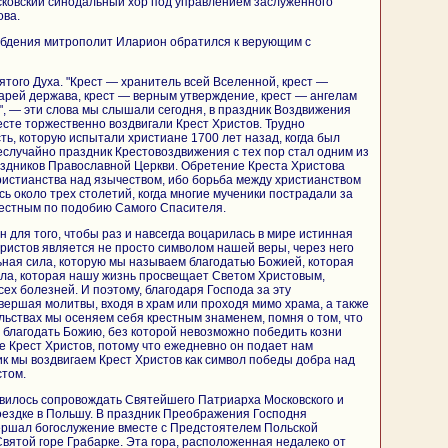
сковский синодальный хор под управлением заслуженного
ова.
 бдения митрополит Иларион обратился к верующим с
ятого Духа. "Крест — хранитель всей Вселенной, крест —
царей держава, крест — верным утверждение, крест — ангелам
а", — эти слова мы слышали сегодня, в праздник Воздвижения
есте торжественно воздвигали Крест Христов. Трудно
ть, которую испытали христиане 1700 лет назад, когда был
еслучайно праздник Крестовоздвижения с тех пор стал одним из
аздников Православной Церкви. Обретение Креста Христова
истианства над язычеством, ибо борьба между христианством
ь около трех столетий, когда многие мученики пострадали за
рестным по подобию Самого Спасителя.
 для того, чтобы раз и навсегда воцарилась в мире истинная
Христов является не просто символом нашей веры, через него
ная сила, которую мы называем благодатью Божией, которая
 зла, которая нашу жизнь просвещает Светом Христовым,
сех болезней. И поэтому, благодаря Господа за эту
овершая молитвы, входя в храм или проходя мимо храма, а также
ельствах мы осеняем себя крестным знаменем, помня о том, что
у благодать Божию, без которой невозможно победить козни
бе Крест Христов, потому что ежедневно он подает нам
ник мы воздвигаем Крест Христов как символ победы добра над
стом.
ивилось сопровождать Святейшего Патриарха Московского и
поездке в Польшу. В праздник Преображения Господня
ршал богослужение вместе с Предстоятелем Польской
вятой горе Грабарке. Эта гора, расположенная недалеко от