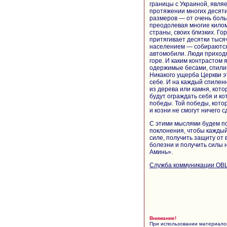
границы с Украиной, явля
протяжении многих десяти
размеров — от очень больш
преодолевая многие килом
страны, своих близких. Го
притягивает десятки тыся
населением — собираются
автомобили. Люди приходя
горе. И каким контрастом 
одержимые бесами, спили
Никакого ущерба Церкви э
себе. И на каждый спиленн
из дерева или камня, кото
будут ограждать себя и ко
победы. Той победы, кото
и козни не смогут ничего с
С этими мыслями будем по
поклонения, чтобы каждый
силе, получить защиту от 
болезни и получить силы 
Аминь».
Служба коммуникации ОВ
Внимание!
При использовании материалов