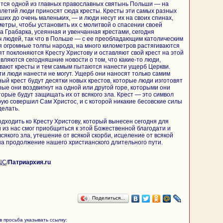
ется одной из главных православных святынь Польши — на
летий люди приносят сюда кресты. Кресты эти самых разных
их до очень маленьких, — и люди несут их на своих спинах,
етры, чтобы установить их с молитвой о спасении своей
ра Грабарка, усеянная и увенчанная крестами, сегодня
ч людей, так что в Польше — с ее преобладающим католическим
 огромные толпы народа, на много километров растягиваются
т поклоняются Кресту Христову и оставляют свой крест на этой
являются сегодняшние новости о том, что какие-то люди,
вают кресты и тем самым пытаются нанести ущерб Церкви.
ти люди нанести не могут. Ущерб они наносят только самим
ый крест будут десятки новых крестов, которые люди изготовят
рые они воздвигнут на одной или другой горе, которыми они
торые будут защищать их от всякого зла. Крест — это символ
рую совершил Сам Христос, и с которой никакие бесовские силы
делать.
дходить ко Кресту Христову, который вынесен сегодня для
 из нас смог приобщиться к этой Божественной благодати и
всякого зла, утешение от всякой скорби, исцеление от всякой
на продолжение нашего христианского длительного пути.
ЦС
/
Патриархия.ru
Поделиться…
 просьба указывать ссылку: