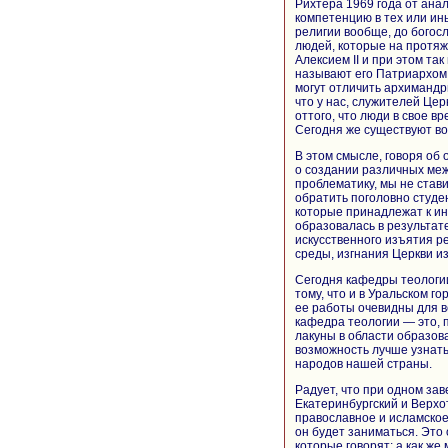
Рихтера 1969 года от ана
компетенцию в тех или ины
религии вообще, до богос
людей, которые на протя
Алексием II и при этом та
называют его Патриархом 
могут отличить архимандр
что у нас, служителей Цер
оттого, что люди в свое в
Сегодня же существуют во
В этом смысле, говоря об
о создании различных ме
проблематику, мы не став
обратить поголовно студен
которые принадлежат к ин
образовалась в результат
искусственного изъятия р
среды, изгнания Церкви и
Сегодня кафедры теологии
тому, что и в Уральском г
ее работы очевидны для вс
кафедра теологии — это, 
лакуны в области образов
возможность лучше узнать
народов нашей страны.
Радует, что при одном з
Екатеринбургский и Верхо
православное и исламское
он будет заниматься. Это
которые говорят: а как же