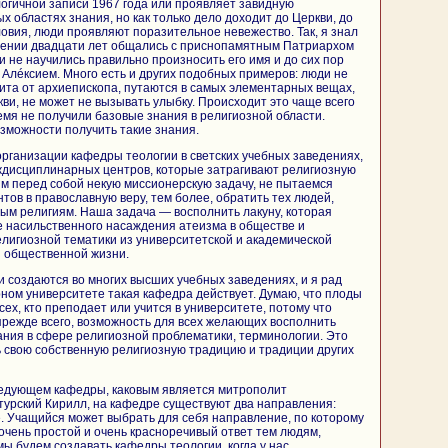
логичной записи 1967 года или проявляет завидную
х областях знания, но как только дело доходит до Церкви, до
ловия, люди проявляют поразительное невежество. Так, я знал
жении двадцати лет общались с приснопамятным Патриархом
к и не научились правильно произносить его имя и до сих пор
Алéксием. Много есть и других подобных примеров: люди не
ита от архиепископа, путаются в самых элементарных вещах,
кви, не может не вызывать улыбку. Происходит это чаще всего
ремя не получили базовые знания в религиозной области.
зможности получить такие знания.
 организации кафедры теологии в светских учебных заведениях,
ждисциплинарных центров, которые затрагивают религиозную
им перед собой некую миссионерскую задачу, не пытаемся
тов в православную веру, тем более, обратить тех людей,
ым религиям. Наша задача — восполнить лакуну, которая
е насильственного насаждения атеизма в обществе и
елигиозной тематики из университетской и академической
з общественной жизни.
 создаются во многих высших учебных заведениях, и я рад
орном университете такая кафедра действует. Думаю, что плоды
ех, кто преподает или учится в университете, потому что
прежде всего, возможность для всех желающих восполнить
ания в сфере религиозной проблематики, терминологии. Это
 свою собственную религиозную традицию и традиции других
аведующем кафедры, каковым является митрополит
турский Кирилл, на кафедре существуют два направления:
. Учащийся может выбрать для себя направление, по которому
 очень простой и очень красноречивый ответ тем людям,
 мы будем создавать кафедры теологии, когда у нас