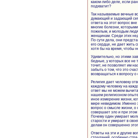
каком-либо деле, если ран
подхватит?
Так называемые вечные во
думающий и задающий себе
ответа на этот вопрос вне
многие болезни, которыми
пожилым, и молодым людям
женщинам. Среди этих нед
По сути дела, они предста
его сердце, не дает жить
хотя бы на время, чтобы 
Удивительно, но этими за
бедные, у которых все не 
точит, не позволяет им н
забыть о том, что это сча
возвращаться к вопросу о
Религия дает человеку отв
каждому человеку на каждо
ответ мы не можем вычита
нашем религиозном опыте.
иное измерение жизни, кот
мире невидимом. Именно э
вопрос о смысле жизни, о
совершает зло и при этом 
Почему один умирает моло
старости и умирает в свое
делам он совершенно этог
Ответы на эти и другие во
страданий, особенно стра