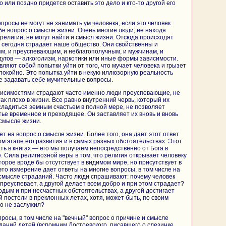
о или поздно придется оставить это дело и кто-то другой его
просы не могут не занимать ум человека, если это человек
 вопрос о смысле жизни. Очень многие люди, не находя
 религии, не могут найти и смысл жизни. Отсюда происходят
 сегодня страдает наше общество. Они свойственны и
, и преуспевающим, и неблагополучным, и мужчинам, и
угов — алкоголизм, наркотики или иные формы зависимости.
вляют собой попытки уйти от того, что мучает человека и грызет
 спокойно. Это попытка уйти в некую иллюзорную реальность
не задавать себе мучительные вопросы.
висимостями страдают часто именно люди преуспевающие, не
так плохо в жизни. Все равно внутренний червь, который их
асладиться земным счастьем в полной мере, не позволяет
стье временное и преходящее. Он заставляет их вновь и вновь
 смысле жизни.
ет на вопрос о смысле жизни. Более того, она дает этот ответ
м этапе его развития и в самых разных обстоятельствах. Этот
ть в книгах — его мы получаем непосредственно от Бога в
 Сила религиозной веры в том, что религия открывает человеку
орое вроде бы отсутствует в видимом мире, но присутствует в
то измерение дает ответы на многие вопросы, в том числе на
 смысле страданий. Часто люди спрашивают: почему человек
преуспевает, а другой делает всем добро и при этом страдает?
дым и при несчастных обстоятельствах, а другой достигает
й постели в преклонных летах, хотя, может быть, по своим
о не заслужил?
просы, в том числе на "вечный" вопрос о причине и смысле
даний детей (вспомним Достоевского, писавшего о слезинке