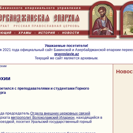
Уважаемые посетители!
я 2021 года официальный сайт Бакинской и Азербайджанской епархии перее
pravoslavie.az
Текущий же сайт является архивным.
рхии
Новос
рхии
етился с преподавателями и студентами Горного
урга
ода председатель
Отдела внешних церковных связей
архата
митрополит Волоколамский Иларион
, находящийся в
поездкой, посетил Уральский государственный горный