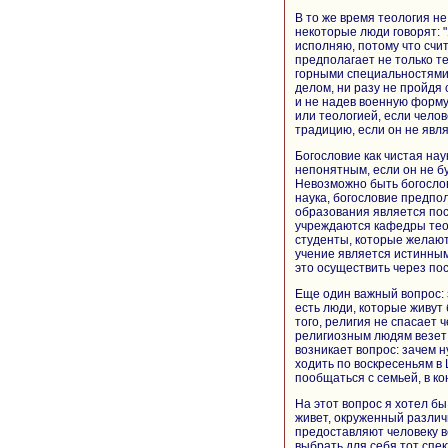
В то же время теология н
некоторые люди говорят: "
исполняю, потому что счит
предполагает не только те
горными специальностями,
делом, ни разу не пройдя
и не надев военную форму
или теологией, если челов
традицию, если он не явл
Богословие как чистая на
непонятным, если он не бу
Невозможно быть богослов
наука, богословие предпол
образования является пос
учреждаются кафедры теол
студенты, которые желают
учение является истинным
это осуществить через пос
Еще один важный вопрос: 
есть люди, которые живут 
того, религия не спасает 
религиозным людям везет 
возникает вопрос: зачем 
ходить по воскресеньям в 
пообщаться с семьей, в ко
На этот вопрос я хотел б
живет, окруженный различ
предоставляют человеку в
выбрать для себя тот спек