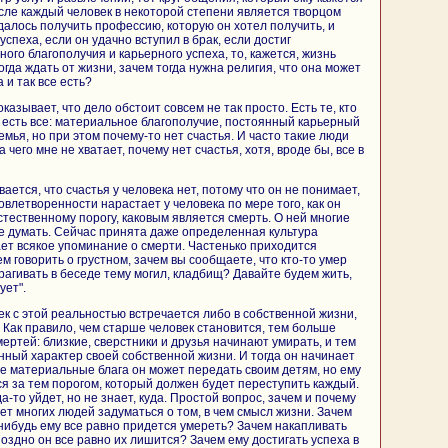
сле каждый человек в некоторой степени является творцом
удалось получить профессию, которую он хотел получить, и
успеха, если он удачно вступил в брак, если достиг
го благополучия и карьерного успеха, то, кажется, жизнь
огда ждать от жизни, зачем тогда нужна религия, что она может
 и так все есть?
зывает, что дело обстоит совсем не так просто. Есть те, кто
их есть все: материальное благополучие, постоянный карьерный
емья, но при этом почему-то нет счастья. И часто такие люди
 чего мне не хватает, почему нет счастья, хотя, вроде бы, все в
вается, что счастья у человека нет, потому что он не понимает,
овлетворенности нарастает у человека по мере того, как он
стественному порогу, каковым является смерть. О ней многие
 думать. Сейчас принята даже определенная культура
ет всякое упоминание о смерти. Частенько приходится
м говорить о грустном, зачем вы сообщаете, что кто-то умер
рагивать в беседе тему могил, кладбищ? Давайте будем жить,
ует".
ек с этой реальностью встречается либо в собственной жизни,
 Как правило, чем старше человек становится, тем больше
мертей: близкие, сверстники и друзья начинают умирать, и тем
ный характер своей собственной жизни. И тогда он начинает
е материальные блага он может передать своим детям, но ему
ся за тем порогом, который должен будет переступить каждый.
а-то уйдет, но не знает, куда. Простой вопрос, зачем и почему
ет многих людей задуматься о том, в чем смысл жизни. Зачем
-нибудь ему все равно придется умереть? Зачем накапливать
поздно он все равно их лишится? Зачем ему достигать успеха в