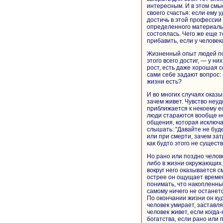
интересным. И в этом смы
своего счастья: если ему 
достичь в этой профессии 
определенного материально
состоялась. Чего же еще т
прибавить, если у человека
Жизненный опыт людей пока
этого всего достиг, — у н
рост, есть даже хорошая с
сами себе задают вопрос: а
жизни есть?
И во многих случаях оказы
зачем живет. Чувство неуд
приближается к некоему е
люди стараются вообще не
общения, которая исключа
слышать: "Давайте не буде
или при смерти, зачем зат
как будто этого не существ
Но рано или поздно челов
либо в жизни окружающих.
вокруг него оказывается с
острее он ощущает времен
понимать, что накопленны
самому ничего не останет
По окончании жизни он куд
человек умирает, заставля
человек живет, если когда
богатства, если рано или 