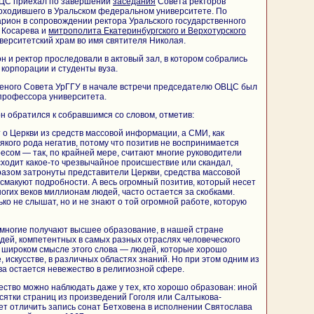
ВЦС приехал по завершении
заседания
Совета ректоров
оходившего в Уральском федеральном университете. По
рион в сопровождении ректора Уральского государственного
. Косарева и
митрополита Екатеринбургского и Верхотурского
верситетский храм во имя святителя Николая.
 и ректор проследовали в актовый зал, в котором собрались
корпорации и студенты вуза.
еного Совета УрГГУ в начале встречи председателю ОВЦС был
профессора университета.
 обратился к собравшимся со словом, отметив:
 о Церкви из средств массовой информации, а СМИ, как
сякого рода негатив, потому что позитив не воспринимается
есом — так, по крайней мере, считают многие руководители
сходит какое-то чрезвычайное происшествие или скандал,
азом затронуты представители Церкви, средства массовой
макуют подробности. А весь огромный позитив, который несет
огих веков миллионам людей, часто остается за скобками.
ко не слышат, но и не знают о той огромной работе, которую
 многие получают высшее образование, в нашей стране
дей, компетентных в самых разных отраслях человеческого
 широком смысле этого слова — людей, которые хорошо
 искусстве, в различных областях знаний. Но при этом одним из
а остается невежество в религиозной сфере.
ество можно наблюдать даже у тех, кто хорошо образован: иной
есятки страниц из произведений Гоголя или Салтыкова-
ет отличить запись сонат Бетховена в исполнении Святослава