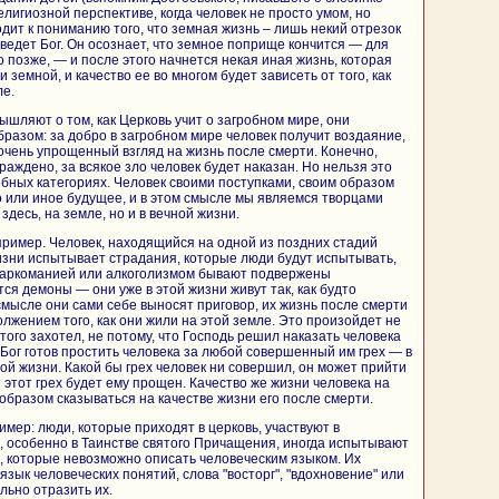
елигиозной перспективе, когда человек не просто умом, но
дит к пониманию того, что земная жизнь – лишь некий отрезок
о ведет Бог. Он осознает, что земное поприще кончится — для
то позже, — и после этого начнется некая иная жизнь, которая
земной, и качество ее во многом будет зависеть от того, как
ле.
ышляют о том, как Церковь учит о загробном мире, они
бразом: за добро в загробном мире человек получит воздаяние,
 очень упрощенный взгляд на жизнь после смерти. Конечно,
раждено, за всякое зло человек будет наказан. Но нельзя это
ебных категориях. Человек своими поступками, своим образом
о или иное будущее, и в этом смысле мы являемся творцами
здесь, на земле, но и в вечной жизни.
пример. Человек, находящийся на одной из поздних стадий
жизни испытывает страдания, которые люди будут испытывать,
наркоманией или алкоголизмом бывают подвержены
ся демоны — они уже в этой жизни живут так, как будто
 смысле они сами себе выносят приговор, их жизнь после смерти
лжением того, как они жили на этой земле. Это произойдет не
 этого захотел, не потому, что Господь решил наказать человека
 Бог готов простить человека за любой совершенный им грех — в
ой жизни. Какой бы грех человек ни совершил, он может прийти
и этот грех будет ему прощен. Качество же жизни человека на
образом сказываться на качестве жизни его после смерти.
мер: люди, которые приходят в церковь, участвуют в
х, особенно в Таинстве святого Причащения, иногда испытывают
, которые невозможно описать человеческим языком. Их
зык человеческих понятий, слова "восторг", "вдохновение" или
льно отразить их.