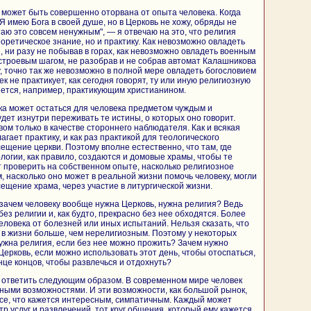
е может быть совершенно оторвана от опыта человека. Когда
Я имею Бога в своей душе, но в Церковь не хожу, обряды не
аю это совсем ненужным", — я отвечаю на это, что религия
оретическое знание, но и практику. Как невозможно овладеть
 ни разу не побывав в горах, как невозможно овладеть военным
 строевым шагом, не разобрав и не собрав автомат Калашникова
, точно так же невозможно в полной мере овладеть богословием
ек не практикует, как сегодня говорят, ту или иную религиозную
яется, например, практикующим христианином.
ука может остаться для человека предметом чуждым и
дет изнутри переживать те истины, о которых оно говорит.
ом только в качестве стороннего наблюдателя. Как и всякая
агает практику, и как раз практикой для теологического
ещение церкви. Поэтому вполне естественно, что там, где
огии, как правило, создаются и домовые храмы, чтобы те
 проверить на собственном опыте, насколько религиозное
, насколько оно может в реальной жизни помочь человеку, могли
ещение храма, через участие в литургической жизни.
зачем человеку вообще нужна Церковь, нужна религия? Ведь
без религии и, как будто, прекрасно без нее обходятся. Более
человека от болезней или иных испытаний. Нельзя сказать, что
в жизни больше, чем нерелигиозным. Поэтому у некоторых
нужна религия, если без нее можно прожить? Зачем нужно
Церковь, если можно использовать этот день, чтобы отоспаться,
нце концов, чтобы развлечься и отдохнуть?
ы ответить следующим образом. В современном мире человек
ными возможностями. И эти возможности, как большой рынок,
се, что кажется интересным, симпатичным. Каждый может
тр услуг и развлечений, тот круг общения, который ему кажется