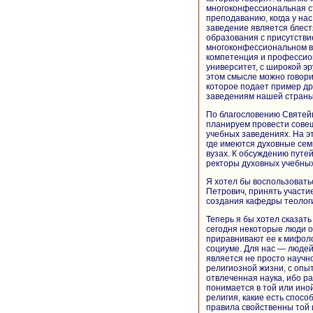
многоконфессиональная ст
преподаванию, когда у на
заведение является блест
образования с присутстви
многоконфессиональном вы
компетенция и профессион
университет, с широкой эр
этом смысле можно говори
которое подает пример др
заведениям нашей страны
По благословению Святей
планируем провести совещ
учебных заведениях. На э
где имеются духовные сем
вузах. К обсуждению путе
ректоры духовных учебных
Я хотел бы воспользовать
Петрович, принять участи
создания кафедры теологи
Теперь я бы хотел сказать
сегодня некоторые люди о
приравнивают ее к мифол
социуме. Для нас — людей
является не просто научн
религиозной жизни, с опыт
отвлеченная наука, ибо ра
понимается в той или иной
религия, какие есть спосо
правила свойственны той 