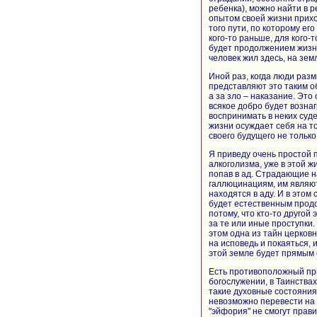
ребенка), можно найти в р
опытом своей жизни прихо
того пути, по которому ег
кого-то раньше, для кого-
будет продолжением жизни 
человек жил здесь, на зем
Иной раз, когда люди разм
представляют это таким о
а за зло – наказание. Это
всякое добро будет вознаг
воспринимать в неких суд
жизни осуждает себя на т
своего будущего не только 
Я приведу очень простой 
алкоголизма, уже в этой 
попав в ад. Страдающие 
галлюцинациям, им являют
находятся в аду. И в этом
будет естественным продо
потому, что кто-то другой
за те или иные проступки.
этом одна из тайн церковн
на исповедь и покаяться, 
этой земле будет прямым 
Есть противоположный при
богослужении, в Таинства
такие духовные состояния
невозможно перевести на я
"эйфория" не смогут прави