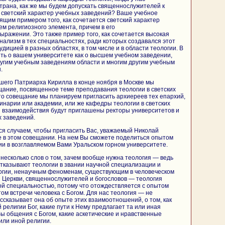
рана, как же мы будем допускать священнослужителей к
с светский характер учебных заведений? Ваше учебное
ящим примером того, как сочетается светский характер
ем религиозного элемента, причем в его
ражении. Это также пример того, как сочетается высокая
ализм в тех специальностях, ради которых создавался этот
удицией в разных областях, в том числе и в области теологии. В
ть о вашем университете как о высшем учебном заведении,
угим учебным заведениям области и многим другим учебным
.
шего Патриарха Кирилла в конце ноября в Москве мы
ание, посвященное теме преподавания теологии в светских
то совещание мы планируем пригласить архиереев тех епархий,
инарии или академии, или же кафедры теологии в светских
й взаимодействия будут приглашены ректоры университетов и
 заведений.
ся случаем, чтобы пригласить Вас, уважаемый Николай
е в этом совещании. На нем Вы сможете поделиться опытом
и в возглавляемом Вами Уральском горном университете.
 несколько слов о том, зачем вообще нужна теология — ведь
тказывают теологии в звании научной специализации и
огии, ненаучным феноменам, существующим в человеческом
 Церкви, священнослужителей и богословов — теология
ой специальностью, потому что отождествляется с опытом
ом встречи человека с Богом. Для нас теология — не
ссказывает она об опыте этих взаимоотношений, о том, как
 религии Бог, какие пути к Нему предлагает та или иная
бы общения с Богом, какие аскетические и нравственные
или иной религии.