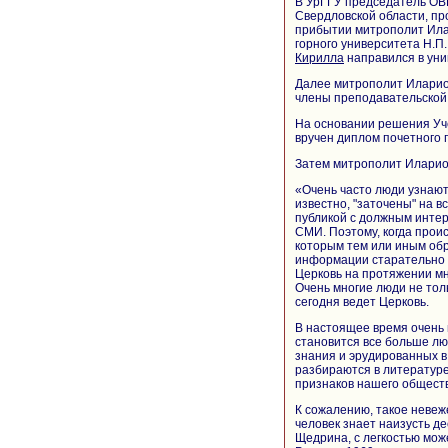
В УрГГУ председатель О
Свердловской области, пр
прибытии митрополит Ила
горного университета Н.П
Кирилла
направился в уни
Далее митрополит Иларион
члены преподавательской 
На основании решения Уч
вручен диплом почетного 
Затем митрополит Иларион
«Очень часто люди узнают
известно, "заточены" на в
публикой с должным интер
СМИ. Поэтому, когда прои
которым тем или иным обр
информации старательно с
Церковь на протяжении мн
Очень многие люди не толь
сегодня ведет Церковь.
В настоящее время очень
становится все больше лю
знания и эрудированных в
разбираются в литературе,
признаков нашего обществ
К сожалению, такое невеж
человек знает наизусть д
Щедрина, с легкостью мож