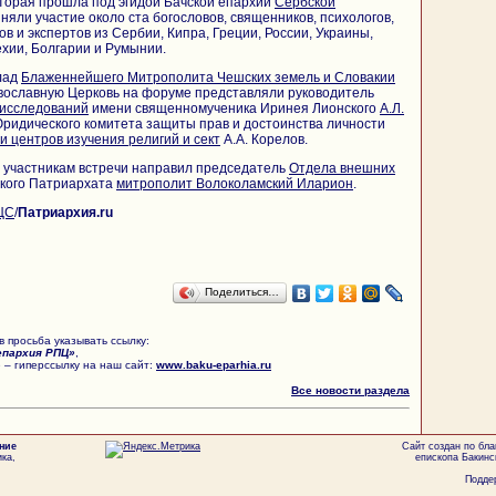
торая прошла под эгидой Бачской епархии
Сербской
иняли участие около ста богословов, священников, психологов,
в и экспертов из Сербии, Кипра, Греции, России, Украины,
ехии, Болгарии и Румынии.
лад
Блаженнейшего Митрополита Чешских земель и Словакии
авославную Церковь на форуме представляли руководитель
 исследований
имени священномученика Иринея Лионского
А.Л.
ридического комитета защиты прав и достоинства личности
и центров изучения религий и сект
А.А. Корелов.
участникам встречи направил председатель
Отдела внешних
кого Патриархата
митрополит Волоколамский Иларион
.
ЦС
/
Патриархия.ru
Поделиться…
 просьба указывать ссылку:
епархия РПЦ»
,
 – гиперссылку на наш сайт:
www.baku-eparhia.ru
Все новости раздела
ние
Сайт создан по бл
ка,
епископа Бакинс
Поддер