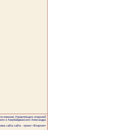
агословению Управляющего епархией
кого и Азербайджанского Александра
жка сайта сайта - проект «
Епархия
»