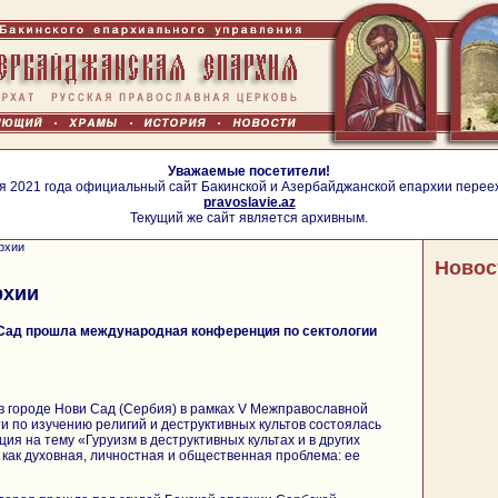
Уважаемые посетители!
я 2021 года официальный сайт Бакинской и Азербайджанской епархии перее
pravoslavie.az
Текущий же сайт является архивным.
рхии
Новос
рхии
 Сад прошла международная конференция по сектологии
 в городе Нови Сад (Сербия) в рамках V Межправославной
и по изучению религий и деструктивных культов состоялась
я на тему «Гуруизм в деструктивных культах и в других
как духовная, личностная и общественная проблема: ее