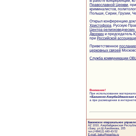
В работе конференции, ко
Православной Церкви
, пр
криминалистов, политолого
Польши, Сирии, Грузии, Ч
Открыл конференцию док
Христофора
. Русскую Пр
Центра религиоведческих
Дворкин
и председатель Ю
при
Российской ассоциаци
Приветственное
послание
церковных связей
Московс
Служба коммуникации ОВ
Внимание!
При использовании материалов
«Бакинско-Азербайджанская 
а при размещении в интернете
Бакинское епархиальное управле
AZ 1010, Азербайджанская Республи
г.Баку, ул.Ш.Азизбекова, 205
тел.(+99412) 440-43-52
E-mail: baku@eparhia.ru