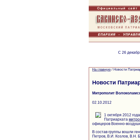
С 26 декабр
На главную
/
Новости Патриа
Новости Патриа
Митрополит Волоколамск
02.10.2012
1 октября 2012 год
Патриархата
митро
офицеров Военно-воздушн
В состав группы вошли ге
Петров, В.И. Козлов, В.Н.