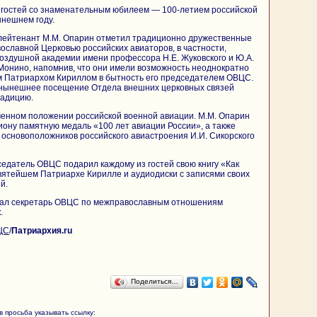
 гостей со знаменательным юбилеем — 100-летием российской
ынешнем году.
-лейтенант М.М. Опарин отметил традиционно дружественные
ославной Церковью российских авиаторов, в частности,
оздушной академии имени профессора Н.Е. Жуковского и Ю.А.
Монино, напомнив, что они имели возможность неоднократно
м Патриархом Кириллом в бытность его председателем ОВЦС.
нынешнее посещение Отдела внешних церковных связей
радицию.
менном положении российской военной авиации. М.М. Опарин
ону памятную медаль «100 лет авиации России», а также
з основоположников российского авиастроения И.И. Сикорского
седатель ОВЦС подарил каждому из гостей свою книгу «Как
вятейшем Патриархе Кирилле и аудиодиски с записями своих
й.
овал секретарь ОВЦС по межправославным отношениям
.
ЦС
/
Патриархия.ru
Поделиться…
 просьба указывать ссылку: