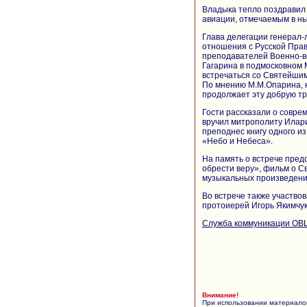
Владыка тепло поздравил
авиации, отмечаемым в н
Глава делегации генерал
отношения с Русской Прав
преподавателей Военно-в
Гагарина в подмосковном 
встречаться со Святейши
По мнению М.М.Опарина, 
продолжает эту добрую т
Гости рассказали о совре
вручил митрополиту Илари
преподнес книгу одного и
«Небо и Небеса».
На память о встрече пред
обрести веру», фильм о С
музыкальных произведени
Во встрече также участв
протоиерей Игорь Якимчук
Служба коммуникации ОВ
Внимание!
При использовании материалов