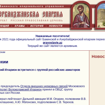
Уважаемые посетители!
я 2021 года официальный сайт Бакинской и Азербайджанской епархии перее
pravoslavie.az
Текущий же сайт является архивным.
рхии
Новос
рхии
ий Иларион встретился с группой российских авиаторов
а председатель
Отдела внешних церковных связей
Московского
полит Волоколамский Иларион
принял в ОВЦС группу
ых сил России.
нерал-лейтенант Дальней авиации М.М. Опарин, полковники В.В.
 Белашенко, А.Ю. Яблонских, подполковник С.В. Терехов.