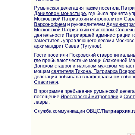
Румынская делегация также посетила Патр
Даниловом монастыре
, где была принята 
Московской Патриархии
митрополитом Сара
Варсонофием
и руководителем
Администрат
Московской Патриархии
епископом Солнечн
деятельности Патриаршей администрации г
заместитель управляющего делами Московс
архимандрит Савва (Тутунов)
.
Гости посетили
Покровский ставропигиальн
где пребывают честные мощи блаженной Ма
Донском ставропигиальном мужском монас
мощам
святителя Тихона, Патриарха Всеро
делегация побывала в
кафедральном собор
Спасителя
.
В программе пребывания румынской делега
посещение
Ярославской митрополии
и
Свят
лавры
.
Служба коммуникации ОВЦС
/
Патриархия.r