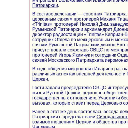
митрополит Волоколамский Иларион
принял
Патриархии
.
В составе делегации — советник Патриарха
церковным связям протоиерей Михаил Тица,
«Trinitas» протоиерей Николай Дим, завед
Румынской Патриархии архимандрит Диониси
директор радиостанции «Trinitas» Киприан-
сотрудник Отдела по межцерковным и меж
связям Румынской Патриархии диакон Евген
присутствовали секретарь ОВЦС по межпр
протоиерей Игорь Якимчук и сотрудник Отд
связей Московского Патриархата иеромонах
В ходе общения митрополит Иларион расска
различных аспектах внешней деятельности
Церкви.
Гости задали председателю ОВЦС интересу
жизни Русской Церкви, церковно-обществен
государственных отношениях. Участники бе
вызовах, которые ставит перед Церковью с
Ранее в этот же день состоялась беседа де
Патриархии с председателем
Синодального 
взаимоотношениям Церкви и общества
про
Чаплиным
.