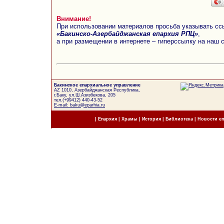
Внимание!
При использовании материалов просьба указывать сс
«Бакинско-Азербайджанская епархия РПЦ»
,
а при размещении в интернете – гиперссылку на наш 
Бакинское епархиальное управление
AZ 1010, Азербайджанская Республика,
г.Баку, ул.Ш.Азизбекова, 205
тел.(+99412) 440-43-52
E-mail: baku@eparhia.ru
|
Епархия
|
Храмы
|
История
|
Библиотека
|
Новости е