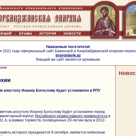
Уважаемые посетители!
я 2021 года официальный сайт Бакинской и Азербайджанской епархии перее
pravoslavie.az
Текущий же сайт является архивным.
рхии
Новос
рхии
к апостолу Иоанну Богослову будет установлен в РПУ
мятник апостолу Иоанну Богослову будет установлен перед
уманитарный корпус
Российского православного университета
в
1 А, в рамках торжеств, посвященных 20-летию вуза в 2012-
память которого празднуется 9 октября, является небесным