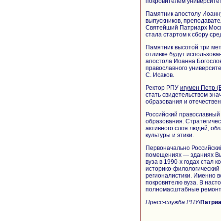
покровителем университе
Памятник апостолу Иоанну
выпускников, преподавате
Святейший Патриарх Моск
стала стартом к сбору ср
Памятник высотой три мет
отливке будут использова
апостола Иоанна Богослов
православного университе
С. Исаков.
Ректор РПУ
игумен Петр (
стать свидетельством зна
образования и отечествен
Российский православный 
образования. Стратегичес
активного слоя людей, об
культуры и этики.
Первоначально Российски
помещениях — зданиях Вы
вуза в 1990-х годах стал 
историко-филологический 
регионалистики. Именно в
покровителю вуза. В наст
полномасштабные ремонт
Пресс-служба РПУ
/
Патриа