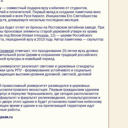
та.
 — совместный подарок вузу к юбилею от студентов,
лей и попечителей. Первый вклад в создание памятника внес
овский и всея Руси Кирилл. Инициатива Его Святейшества
едств, длившемуся несколько последних месяцев.
ра будет отлит из бронзы на Ростовском литейном заводе. При
ны бронзовые элементы старой церковной утвари из храма
а под Вязом (Новая площадь, 12) — церкви Российского
та, переданной вузу в 2010 году. Автор памятника — скульптор
Еремеев)
отмечает, что празднование 20-летия вуза должно
чительной роли Церкви в сохранении традиций российского
ной культуры в новейший период.
университет реализует светские и церковные стандарты
кая цель РПУ - формирование устойчивого и социально
ладающих высоким уровнем духовной, светской, деловой
й православный университет размещался в церковных
сокопетровского монастыря. Первым гражданским зданием
корпус в переулке Чернышевского, где сегодня располагаются
факультет и факультет религиоведения, этнокультурологии и
о дворе этого здания и будет установлен памятник небесному
оящее время в здании и на прилегающей территории идут
ные работы.
рхия.ru