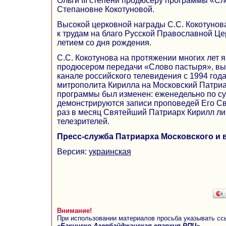
Ольги III степени продюсеру программы «С
Степановне Кокотуновой.
Высокой церковной награды С.С. Кокотунов
к трудам на благо Русской Православной Цер
летием со дня рождения.
С.С. Кокотунова на протяжении многих лет
продюсером передачи «Слово пастыря», в
канале российского телевидения с 1994 год
митрополита Кирилла на Московский Патри
программы был изменен: еженедельно по с
демонстрируются записи проповедей Его Св
раз в месяц Святейший Патриарх Кирилл ли
телезрителей.
Пресс-служба Патриарха Московского и 
Версия:
украинская
Внимание!
При использовании материалов просьба указывать сс
«Бакинско-Азербайджанская епархия РПЦ»
,