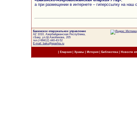
а при размещении в интернете – гиперссылку на наш 
Бакинское епархиальное управление
AZ 1010, Азербайджанская Республика,
г.Баку, ул.Ш.Азизбекова, 205
тел.(+99412) 440-43-52
E-mail: baku@eparhia.ru
|
Епархия
|
Храмы
|
История
|
Библиотека
|
Новости е