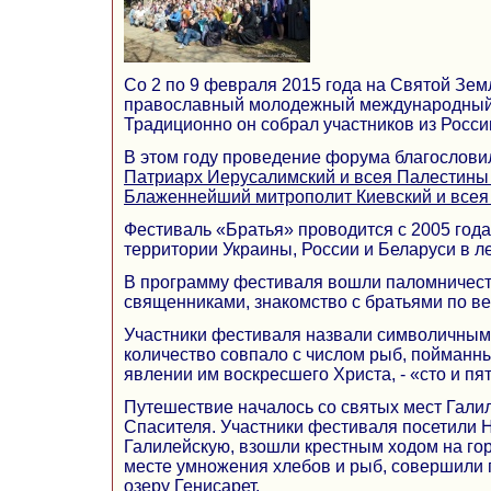
Со 2 по 9 февраля 2015 года на Святой Зем
православный молодежный международный 
Традиционно он собрал участников из Росси
В этом году проведение форума благослов
Патриарх Иерусалимский и всея Палестин
Блаженнейший митрополит Киевский и все
Фестиваль «Братья» проводится с 2005 года
территории Украины, России и Беларуси в л
В программу фестиваля вошли паломничест
священниками, знакомство с братьями по вер
Участники фестиваля назвали символичным т
количество совпало с числом рыб, пойманн
явлении им воскресшего Христа, - «сто и пять
Путешествие началось со святых мест Гал
Спасителя. Участники фестиваля посетили Н
Галилейскую, взошли крестным ходом на го
месте умножения хлебов и рыб, совершили п
озеру Генисарет.