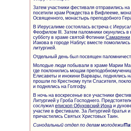
Затем участники фестиваля отправились на ю
посетили храм Рождества в Вифлееме, мон
Освященного, монастырь преподобного Гер
В Иеруcалиме состоялась встреча с Иерус
Феофилом III. Затем паломники окунулись в 
субботу в храме святой Фотинии
Самарянки
Иакова в городе Наблус вместе помолились
литургией.
Отдельный день был посвящен паломничест
Молодые люди побывали в храме Марии Ма
где поклонились мощам преподобномучениц
Елисаветы и инокини Варвары, поднялись на
прошли по Крестному пути Спасителя, покл
и поднялись на Голгофу.
В ночь на воскресенье все участники фести
Литургией у Гроба Господнего. Предстояте
сослужил
епископ Обуховский Иона
и духов
участие в фестивале. За Литургией братья и
причастились Святых Христовых Таин.
Синодальный отдел по делам молодежи
/
Па