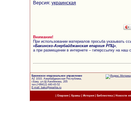
Версия:
украинская
Внимание!
При использовании материалов просьба указывать сс
«Бакинско-Азербайджанская епархия РПЦ»
,
а при размещении в интернете – гиперссылку на наш 
Бакинское епархиальное управление
AZ 1010, Азербайджанская Республика,
г.Баку, ул.Ш.Азизбекова, 205
тел.(+99412) 440-43-52
E-mail: baku@eparhia.ru
|
Епархия
|
Храмы
|
История
|
Библиотека
|
Новости е