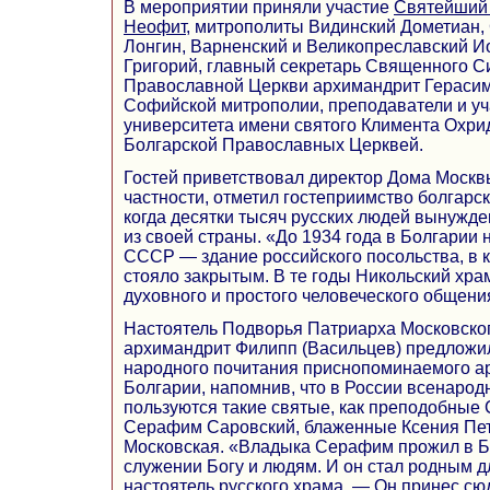
В мероприятии приняли участие
Святейший 
Неофит
, митрополиты Видинский Дометиан,
Лонгин, Варненский и Великопреславский И
Григорий, главный секретарь Священного С
Православной Церкви архимандрит Герасим 
Софийской митрополии, преподаватели и у
университета имени святого Климента Охрид
Болгарской Православных Церквей.
Гостей приветствовал директор Дома Москвы
частности, отметил гостеприимство болгарск
когда десятки тысяч русских людей вынужд
из своей страны. «До 1934 года в Болгарии
СССР — здание российского посольства, в 
стояло закрытым. В те годы Никольский хра
духовного и простого человеческого общения
Настоятель Подворья Патриарха Московског
архимандрит Филипп (Васильцев) предлож
народного почитания приснопоминаемого а
Болгарии, напомнив, что в России всенаро
пользуются такие святые, как преподобные
Серафим Саровский, блаженные Ксения Пет
Московская. «Владыка Серафим прожил в Бо
служении Богу и людям. И он стал родным д
настоятель русского храма. — Он принес сю