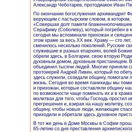
Александр Чеботарев, протодиакон Иван Пе
По окончании богослужения архимандрит Фи
верующим с пастырским словом, в котором, в
«Совершая долг памяти блаженнопочившем
Серафиму (Соболеву), который погребен в 
сегодня мы вспоминали прихожан и священ
этом храме за весь XX век. Храму — сто лет,
сменилось несколько поколений. Русские с
служившие в разных епархиях, волей Божие
обрели здесь, в Болгарии, свою вторую Роди
духовным домом, духовным пристанищем. В 
объединил тысячи людей. Многие приняли с
протоиерей Андрей Ливен, который по обет
здесь служили, созидали общину, помогали 
жизнь. Сегодня во время панихиды мы пом
и прихожан, которые составляли общину на
по возможности чаще поминать их и в храма
молитвах для того, чтобы Господь простил 
прегрешения и, взирая на нашу молитву, с
общину, чтобы новые люди, желающие спасе
приходили и обретали здесь духовное прис
В тот же день в Доме Москвы в Софии прош
65-летию со дня преставления архиепископ