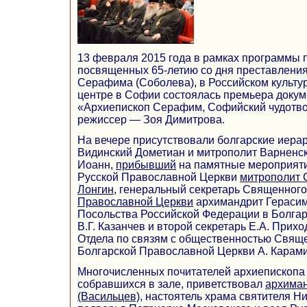
13 февраля 2015 года в рамках программы 
посвященных 65-летию со дня преставлени
Серафима (Соболева), в Российском культ
центре в Софии состоялась премьера доку
«Архиепископ Серафим, Софийский чудотво
режиссер — Зоя Димитрова.
На вечере присутствовали болгарские иера
Видинский Дометиан и митрополит Варненс
Иоанн,
прибывший
на памятные мероприяти
Русской Православной Церкви
митрополит 
Лонгин
, генеральный секретарь Священног
Православной Церкви
архимандрит Герасим 
Посольства Российской Федерации в Болгар
В.Г. Казанчев и второй секретарь Е.А. Прихо
Отдела по связям с общественностью Свящ
Болгарской Православной Церкви А. Карами
Многочисленных почитателей архиепископа
собравшихся в зале, приветствовал
архима
(Васильцев)
, настоятель храма святителя 