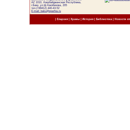
AZ 1010, Азербайджанская Республика,
г.Баку, ул.Ш.Азизбекова, 205
тел.(+99412) 440-43-52
E-mail: baku@eparhia.ru
|
Епархия
|
Храмы
|
История
|
Библиотека
|
Новости е