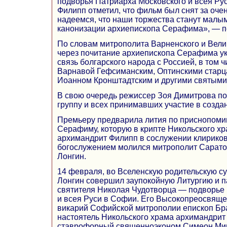
подворья Патриарха Московского и всея Ру
Филипп отметил, что фильм был снят за оче
надеемся, что наши торжества станут малы
канонизации архиепископа Серафима», — п
По словам митрополита Варненского и Вели
через почитание архиепископа Серафима у
связь болгарского народа с Россией, в том 
Варнавой Гефсиманским, Оптинскими стар
Иоанном Кронштадтским и другими святыми
В свою очередь режиссер Зоя Димитрова п
группу и всех принимавших участие в созда
Премьеру предварила лития по приснопом
Серафиму, которую в крипте Никольского х
архимандрит Филипп в сослужении клириков
богослужением молился митрополит Сарато
Лонгин.
14 февраля, во Вселенскую родительскую су
Лонгин совершил заупокойную Литургию и п
святителя Николая Чудотворца — подворье
и всея Руси в Софии. Его Высокопреосвяще
викарий Софийской митрополии епископ Бра
настоятель Никольского храма архимандрит
ставрофорный священноэконом Симеон Мин