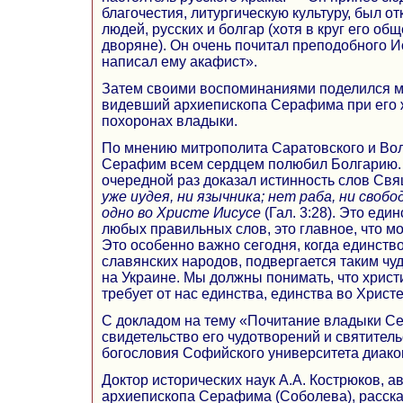
благочестия, литургическую культуру, был о
людей, русских и болгар (хотя в круг его об
дворяне). Он очень почитал преподобного 
написал ему акафист».
Затем своими воспоминаниями поделился м
видевший архиепископа Серафима при его 
похоронах владыки.
По мнению митрополита Саратовского и Вол
Серафим всем сердцем полюбил Болгарию. 
очередной раз доказал истинность слов Св
уже иудея, ни язычника; нет раба, ни свобо
одно во Христе Иисусе
(Гал. 3:28). Это еди
любых правильных слов, это главное, что м
Это особенно важно сегодня, когда единство
славянских народов, подвергается таким 
на Украине. Мы должны понимать, что христ
требует от нас единства, единства во Христ
С докладом на тему «Почитание владыки С
свидетельство его чудотворений и святител
богословия Софийского университета диако
Доктор исторических наук А.А. Кострюков, 
архиепископа Серафима (Соболева), расска