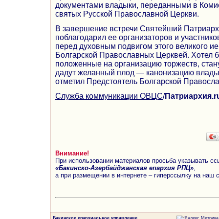
документами владыки, переданными в Коми
святых Русской Православной Церкви.
В завершение встречи Святейший Патриарх
поблагодарил ее организаторов и участник
перед духовным подвигом этого великого ие
Болгарской Православных Церквей. Хотел бы
положенные на организацию торжеств, стан
дадут желанный плод — канонизацию влад
отметил Предстоятель Болгарской Правосла
Служба коммуникации ОВЦС
/
Патриархия.r
Внимание!
При использовании материалов просьба указывать сс
«Бакинско-Азербайджанская епархия РПЦ»
,
а при размещении в интернете – гиперссылку на наш 
Бакинское епархиальное управление