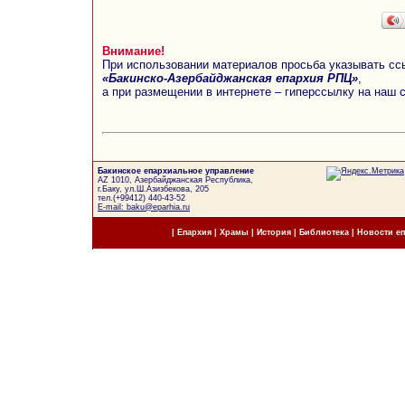
Внимание!
При использовании материалов просьба указывать сс
«Бакинско-Азербайджанская епархия РПЦ»
,
а при размещении в интернете – гиперссылку на наш 
Бакинское епархиальное управление
AZ 1010, Азербайджанская Республика,
г.Баку, ул.Ш.Азизбекова, 205
тел.(+99412) 440-43-52
E-mail: baku@eparhia.ru
|
Епархия
|
Храмы
|
История
|
Библиотека
|
Новости е