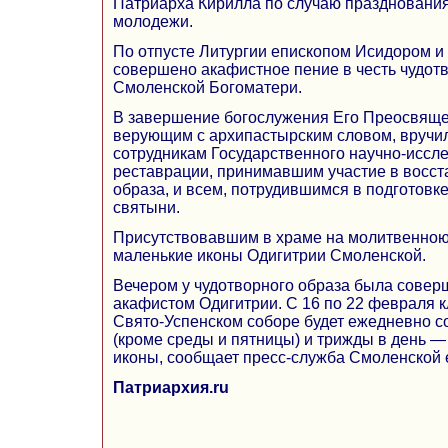
Патриарха Кирилла по случаю праздновани
молодежи.
По отпусте Литургии епископом Исидором и
совершено акафистное пение в честь чудот
Смоленской Богоматери.
В завершение богослужения Его Преосвяще
верующим с архипастырским словом, вручи
сотрудникам Государственного научно-иссле
реставрации, принимавшим участие в восст
образа, и всем, потрудившимся в подготовк
святыни.
Присутствовавшим в храме на молитвенною
маленькие иконы Одигитрии Смоленской.
Вечером у чудотворного образа была совер
акафистом Одигитрии. С 16 по 22 февраля 
Свято-Успенском соборе будет ежедневно с
(кроме среды и пятницы) и трижды в день —
иконы, сообщает пресс-служба Смоленской 
Патриархия.ru