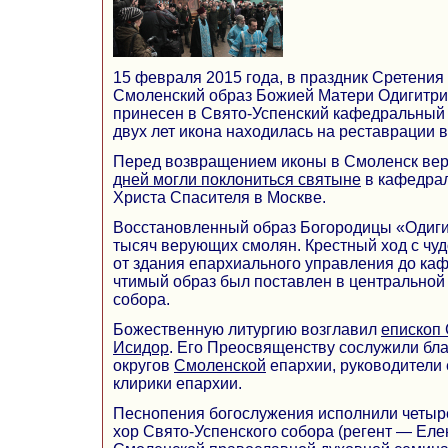
15 февраля 2015 года, в праздник Сретения
Смоленский образ Божией Матери Одигитри
принесен в Свято-Успенский кафедральный
двух лет икона находилась на реставрации в
Перед возвращением иконы в Смоленск в
дней могли поклониться святыне
в кафедра
Христа Спасителя в Москве.
Восстановленный образ Богородицы «Одигит
тысяч верующих смолян. Крестный ход с чу
от здания епархиального управления до ка
чтимый образ был поставлен в центральной 
собора.
Божественную литургию возглавил
епископ
Исидор
. Его Преосвященству сослужили бл
округов
Смоленской
епархии, руководители 
клирики епархии.
Песнопения богослужения исполнили четыр
хор Свято-Успенского собора (регент — Еле