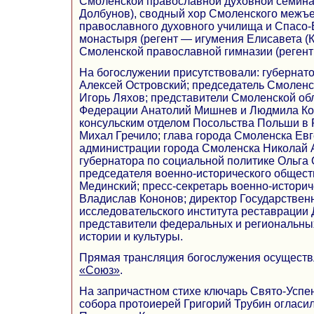
Смоленской православной духовной семин
Долбунов), сводный хор Смоленского межъ
православного духовного училища и Спасо-
монастыря (регент — игумения Елисавета (Ки
Смоленской православной гимназии (регент
На богослужении присутствовали: губернат
Алексей Островский; председатель Смолен
Игорь Ляхов; представители Смоленской об
Федерации Анатолий Мишнев и Людмила Ко
консульским отделом Посольства Польши в
Михал Гречило; глава города Смоленска Евг
администрации города Смоленска Николай 
губернатора по социальной политике Ольга 
председателя военно-исторического общест
Мединский; пресс-секретарь военно-истори
Владислав Кононов; директор Государственн
исследовательского института реставрации
представители федеральных и региональны
истории и культуры.
Прямая трансляция богослужения осуществ
«Союз»
.
На запричастном стихе ключарь Свято-Успе
собора протоиерей Григорий Трубин огласи