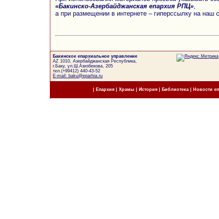
«Бакинско-Азербайджанская епархия РПЦ»
,
а при размещении в интернете – гиперссылку на наш 
Бакинское епархиальное управление
AZ 1010, Азербайджанская Республика,
г.Баку, ул.Ш.Азизбекова, 205
тел.(+99412) 440-43-52
E-mail: baku@eparhia.ru
|
Епархия
|
Храмы
|
История
|
Библиотека
|
Новости е