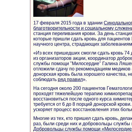
17 февраля 2015 года в здании
Синодальног
благотворительности и социальному служе
станция переливания крови. За день станци
которые пришли сдать кровь для пациентов
научного центра, страдающих заболеваниям
«Из всех пришедших смогли сдать кровь 74 
из организаторов акции, координатор добр
службы помощи "Милосердие" Галина Ляше
отложили сдачу по рекомендациям медиков 
донорская кровь была хорошего качества, 
соблюдать
ряд правил
».
На сегодня около 200 пациентов Гематологи
проходят тяжелейшую терапию химиопрепа
восстановиться после одного курса химиоте
требуется от 6 до 8 порций донорской крови
ускоряет процесс восстановления этих боль
Многие из тех, кто пришел сдать кровь, дел
раз, были среди них и добровольцы служб
Добровольцы службы помощи «Милосердие