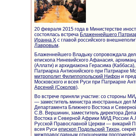
20 февраля 2015 года в Министерстве инос
состоялась встреча
Блаженнейшего Патриар
Иоанна X
с главой российского внешнеполи
Лавровым
.
Блаженнейшего Владыку сопровождала деле
епископа Ниневийского Афанасия, архима
(Аллати) и архидиакона Герасима (Каббаса),
Патриарха Антиохийского при Патриархе Мо
митрополит Филиппопольский Нифон
и пред
Московского и всея Руси при Патриархе Ан
Арсений (Соколов)
.
Во встрече приняли участие: со стороны М
— заместитель министра иностранных дел М.
Департамента Ближнего Востока и Северн
С.В. Вершинин, заместитель директора Деп
Востока и Северной Африки МИД России А.Л
Русской Православной Церкви — викарий П
всея Руси
епископ Подольский Тихон
, секр
межправославным отношениям протоиерей 