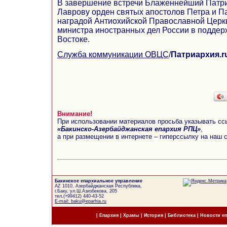
В завершение встречи Блаженнейший Патри
Лаврову орден святых апостолов Петра и П
наградой Антиохийской Православной Церк
министра иностранных дел России в поддер
Востоке.
Служба коммуникации ОВЦС
/
Патриархия.r
Внимание!
При использовании материалов просьба указывать сс
«Бакинско-Азербайджанская епархия РПЦ»
,
а при размещении в интернете – гиперссылку на наш 
Бакинское епархиальное управление
AZ 1010, Азербайджанская Республика,
г.Баку, ул.Ш.Азизбекова, 205
тел.(+99412) 440-43-52
E-mail: baku@eparhia.ru
|
Епархия
|
Храмы
|
История
|
Библиотека
|
Новости е