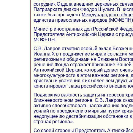
сотрудник
Отдела внешних
церковных
связе
Патриархата диакон Феодор Шульга. В числе
также был президент
Международного обще
единства православных народов
(МОФЕПН) 
Министр иностранных дел Российской Феде
Предстоятеля Антиохийской Церкви с прис
МОФЕПН.
С.В. Лавров отметил особый вклад Блажен
Иоанна X в продвижение мира и согласия 
религиозными общинами на Ближнем Восток
решение Фонда отражает признание Вашей 
Антиохийской Церкви, который делает очень
многокультурности в этом важном регионе, 
христиан и уважения к их более чем двухты
констатировал глава российского внешнепо
Подчеркнув важность защиты интересов хри
ближневосточном регионе, С.В. Лавров ска
активно способствовать налаживанию подл
усилий по преодолению мирным путем кризи
недопущению дестабилизации обстановки в 
странах региона».
Со своей стороны Предстоятель Антиохийск