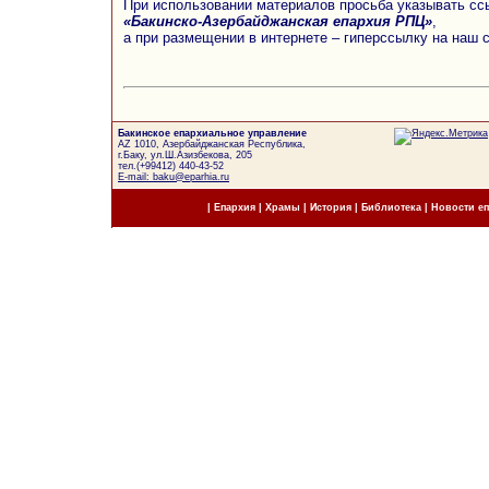
При использовании материалов просьба указывать сс
«Бакинско-Азербайджанская епархия РПЦ»
,
а при размещении в интернете – гиперссылку на наш 
Бакинское епархиальное управление
AZ 1010, Азербайджанская Республика,
г.Баку, ул.Ш.Азизбекова, 205
тел.(+99412) 440-43-52
E-mail: baku@eparhia.ru
|
Епархия
|
Храмы
|
История
|
Библиотека
|
Новости е