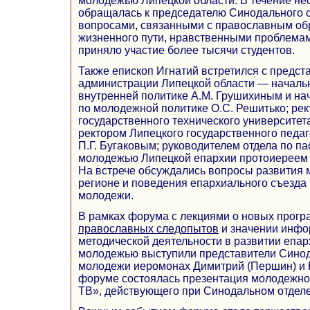
молодежью Липецкой области. В течение не
обращалась к председателю Синодального 
вопросами, связанными с православным об
жизненного пути, нравственными проблемами
приняло участие более тысячи студентов.
Также епископ Игнатий встретился с предст
администрации Липецкой области — началь
внутренней политике А.М. Грушихиным и на
по молодежной политике О.С. Решитько; ре
государственного технического университет
ректором Липецкого государственного педаг
П.Г. Бугаковым; руководителем отдела по па
молодежью Липецкой епархии протоиереем
На встрече обсуждались вопросы развития 
регионе и поведения епархиального съезда
молодежи.
В рамках форума с лекциями о новых прог
православных следопытов
и значении инфо
методической деятельности в развитии епа
молодежью выступили представители Синод
молодежи иеромонах Димитрий (Першин) и 
форуме состоялась презентация молодежно
ТВ», действующего при Синодальном отделе