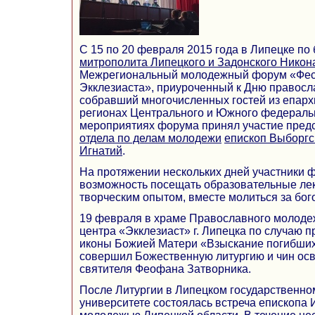
С 15 по 20 февраля 2015 года в Липецке по
митрополита Липецкого и Задонского Никон
Межрегиональный молодежный форум «Фес
Экклезиаста», приуроченный к Дню правос
собравший многочисленных гостей из епарх
регионах Центрального и Южного федеральн
мероприятиях форума принял участие пред
отдела по делам молодежи
епископ Выборгс
Игнатий
.
На протяжении нескольких дней участники 
возможность посещать образовательные лек
творческим опытом, вместе молиться за бо
19 февраля в храме Православного молодеж
центра «Экклезиаст» г. Липецка по случаю 
иконы Божией Матери «Взыскание погибших
совершил Божественную литургию и чин осв
святителя Феофана Затворника.
После Литургии в Липецком государственно
университете состоялась встреча епископа 