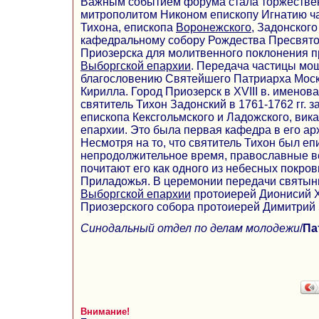
Важным событием форума стала торжестве
митрополитом Никоном епископу Игнатию ч
Тихона, епископа
Воронежского
, Задонского
кафедральному собору Рождества Пресвято
Приозерска для молитвенного поклонения 
Выборгской епархии
. Передача частицы мо
благословению Святейшего Патриарха Моск
Кирилла. Город Приозерск в XVIII в. именов
святитель Тихон Задонский в 1761-1762 гг. 
епископа Кексгольмского и Ладожского, вик
епархии. Это была первая кафедра в его а
Несмотря на то, что святитель Тихон был е
непродолжительное время, православные 
почитают его как одного из небесных покров
Приладожья. В церемонии передачи святыни
Выборгской епархии
протоиерей Дионисий Х
Приозерского собора протоиерей Димитрий 
Синодальный отдел по делам молодежи
/
Па
Внимание!