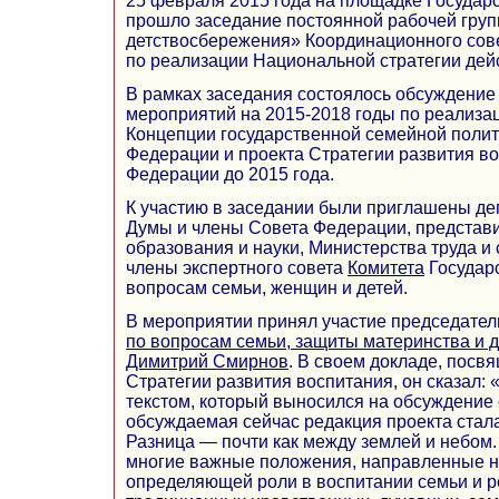
25 февраля 2015 года на площадке Госуда
прошло заседание постоянной рабочей гру
детствосбережения» Координационного сов
по реализации Национальной стратегии дейс
В рамках заседания состоялось обсуждение
мероприятий на 2015-2018 годы по реализа
Концепции государственной семейной полит
Федерации и проекта Стратегии развития в
Федерации до 2015 года.
К участию в заседании были приглашены де
Думы и члены Совета Федерации, представ
образования и науки, Министерства труда и
члены экспертного совета
Комитета
Государ
вопросам семьи, женщин и детей.
В мероприятии принял участие председате
по вопросам семьи, защиты материнства и д
Димитрий Смирнов
. В своем докладе, посв
Стратегии развития воспитания, он сказал: 
текстом, который выносился на обсуждение
обсуждаемая сейчас редакция проекта стал
Разница — почти как между землей и небом.
многие важные положения, направленные н
определяющей роли в воспитании семьи и р