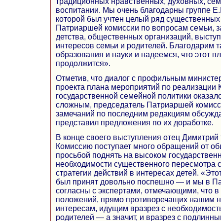
традиционных нравственных, духовных, сем
воспитании. Мы очень благодарны группе Е.
которой был учтен целый ряд существенных
Патриаршей комиссии по вопросам семьи, 
детства, общественных организаций, высту
интересов семьи и родителей. Благодарим 
образования и науки и надеемся, что этот 
продолжится».
Отметив, что диалог с профильным министе
проекта плана мероприятий по реализации 
государственной семейной политики оказал
сложным, председатель Патриаршей комисс
замечаний по последним редакциям обсужд
представил предложения по их доработке.
В конце своего выступления отец Димитрий 
Комиссию поступает много обращений от об
просьбой поднять на высоком государствен
необходимости существенного пересмотра 
стратегии действий в интересах детей. «Это
был принят довольно поспешно — и мы в П
согласны с экспертами, отмечающими, что в
положений, прямо противоречащих нашим 
интересам, идущим вразрез с необходимост
родителей — а значит, и вразрез с подлинн