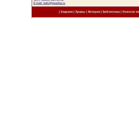
тел.(+99412) 440-43-52
E-mail: baku@eparhia.ru
|
Епархия
|
Храмы
|
История
|
Библиотека
|
Новости е