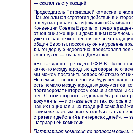
— сказал выступающий.
Председатель Патриаршей комиссии, в частн
Национальная стратегия действий в интерес
предусматривает ратификацию «Стамбульс
Конвенции Совета Европы о предотвращении
отношении женщин и домашним насилием. «А
уже вызвал резкое неприятие всех традици
общин Европы, поскольку он на уровень пра
т.н. гендерную идеологию, представляя пол
конструкт», — сказал о. Димитрий.
«Не так давно Президент РФ В.В. Путин гово
какие-то международные договоры не отве
мы можем поставить вопрос об отказе от них
Но семья — основа России, будущее нашего
есть немало международных документов, к
противоречат интересам семьи и связаны с
нее. С этой стороны следовало бы рассмот
документы — и отказаться от тех, которые о
наших национальных традиций семейной жиз
Таким же важным шагом мог бы стать и пе
стратегии действий в интересах детей», — 
Патриаршей комиссии.
Патриаршая комиссия по вопросам семьи,