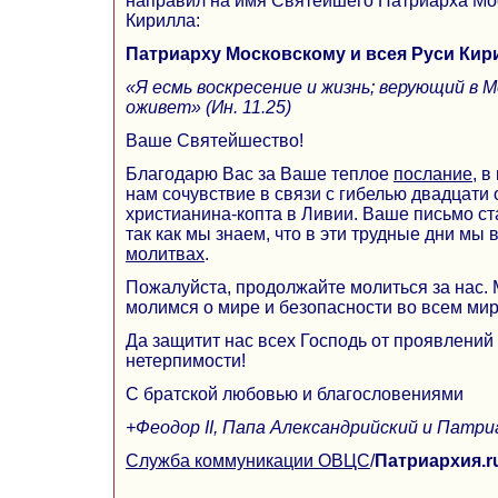
направил на имя Святейшего Патриарха Мос
Кирилла:
Патриарху Московскому и всея Руси Кир
«Я есмь воскресение и жизнь; верующий в М
оживет» (Ин. 11.25)
Ваше Святейшество!
Благодарю Вас за Ваше теплое
послание
, 
нам сочувствие в связи с гибелью двадцати 
христианина-копта в Ливии. Ваше письмо ст
так как мы знаем, что в эти трудные дни мы
молитвах
.
Пожалуйста, продолжайте молиться за нас. 
молимся о мире и безопасности во всем мир
Да защитит нас всех Господь от проявлений
нетерпимости!
С братской любовью и благословениями
+Феодор II, Папа Александрийский и Патри
Служба коммуникации ОВЦС
/
Патриархия.r