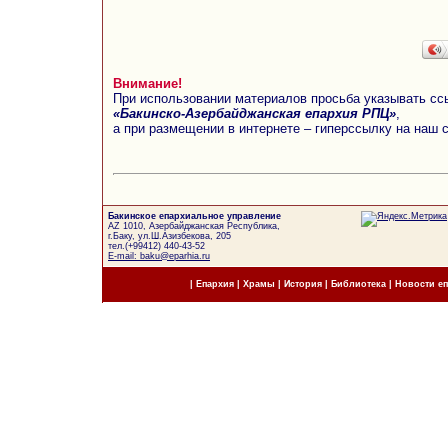
Внимание!
При использовании материалов просьба указывать сс
«Бакинско-Азербайджанская епархия РПЦ»
,
а при размещении в интернете – гиперссылку на наш 
Бакинское епархиальное управление
AZ 1010, Азербайджанская Республика,
г.Баку, ул.Ш.Азизбекова, 205
тел.(+99412) 440-43-52
E-mail: baku@eparhia.ru
|
Епархия
|
Храмы
|
История
|
Библиотека
|
Новости е