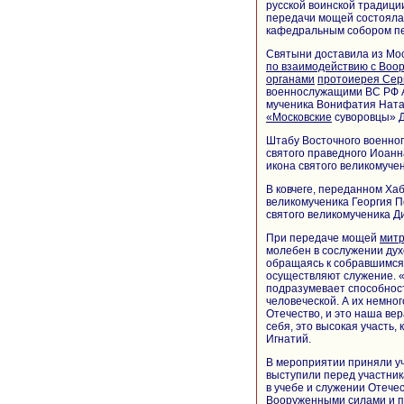
русской воинской традици
передачи мощей состояла
кафедральным собором пер
Святыни доставила из Мос
по взаимодействию с Воо
органами
протоиерея Сер
военнослужащими ВС РФ А
мученика Вонифатия Ната
«Московские
суворовцы» Д
Штабу Восточного военног
святого праведного Иоанн
икона святого великомуче
В ковчеге, переданном Ха
великомученика Георгия П
святого великомученика Д
При передаче мощей
митр
молебен в сослужении ду
обращаясь к собравшимся,
осуществляют служение. «
подразумевает способност
человеческой. А их немног
Отечество, и это наша ве
себя, это высокая участь
Игнатий.
В мероприятии приняли уч
выступили перед участник
в учебе и служении Отече
Вооруженными силами и 