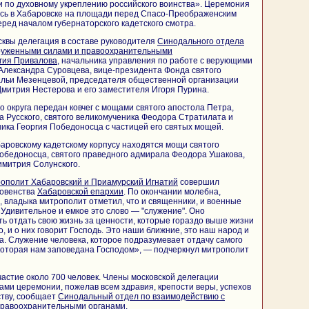
и по духовному укреплению российского воинства». Церемония
сь в Хабаровске на площади перед Спасо-Преображенским
ед началом губернаторского кадетского смотра.
квы делегация в составе руководителя
Синодального отдела
руженными силами и правоохранительными
гия Привалова
, начальника управления по работе с верующими
лександра Суровцева, вице-президента Фонда святого
льи Мезенцевой, председателя общественной организации
митрия Нестерова и его заместителя Игоря Пурина.
о округа передан ковчег с мощами святого апостола Петра,
а Русского, святого великомученика Феодора Стратилата и
ника Георгия Победоносца с частицей его святых мощей.
баровскому кадетскому корпусу находятся мощи святого
обедоносца, святого праведного адмирала Феодора Ушакова,
имитрия Солунского.
ополит Хабаровский и Приамурский Игнатий
совершил
ховенства
Хабаровской епархии
. По окончании молебна,
 владыка митрополит отметил, что и священники, и военные
Удивительное и емкое это слово — "служение". Оно
ь отдать свою жизнь за ценности, которые гораздо выше жизни
о, и о них говорит Господь. Это наши ближние, это наш народ и
ра. Служение человека, которое подразумевает отдачу самого
, которая нам заповедана Господом», — подчеркнул митрополит
астие около 700 человек. Члены московской делегации
ами церемонии, пожелав всем здравия, крепости веры, успехов
ству, сообщает
Синодальный отдел по взаимодействию с
правоохранительными органами
.