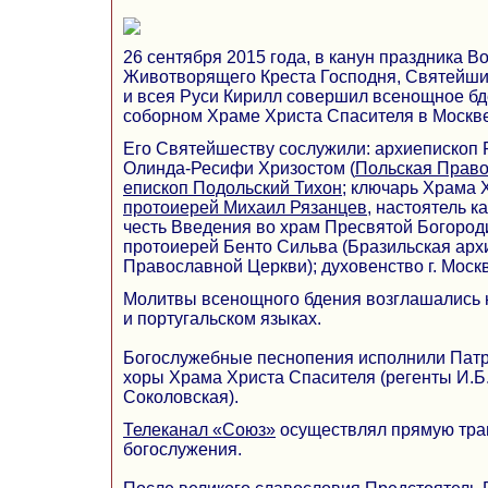
26 сентября 2015 года, в канун праздника В
Животворящего Креста Господня, Святейш
и всея Руси Кирилл совершил всенощное б
соборном Храме Христа Спасителя в Москве
Его Святейшеству сослужили: архиепископ 
Олинда-Ресифи Хризостом (
Польская Право
епископ Подольский Тихон
; ключарь Храма 
протоиерей Михаил Рязанцев
, настоятель 
честь Введения во храм Пресвятой Богоро
протоиерей Бенто Сильва (Бразильская арх
Православной Церкви); духовенство г. Моск
Молитвы всенощного бдения возглашались 
и португальском языках.
Богослужебные песнопения исполнили Пат
хоры Храма Христа Спасителя (регенты И.Б.
Соколовская).
Телеканал «Союз»
осуществлял прямую тра
богослужения.