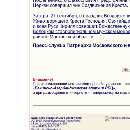
После великого славословия Предстоятель
Церкви совершил чин Воздвижения Креста.
Завтра, 27 сентября, в праздник Воздвижен
Животворящего Креста Господня, Святейши
и всея Руси Кирилл совершит Божественну
Волоцком ставропигиальном мужском мона
районе Московской области.
Пресс-служба Патриарха Московского и 
Внимание!
При использовании материалов просьба указывать сс
«Бакинско-Азербайджанская епархия РПЦ»
,
а при размещении в интернете – гиперссылку на наш 
Бакинское епархиальное управление
AZ 1010, Азербайджанская Республика,
г.Баку, ул.Ш.Азизбекова, 205
тел.(+99412) 440-43-52
E-mail: baku@eparhia.ru