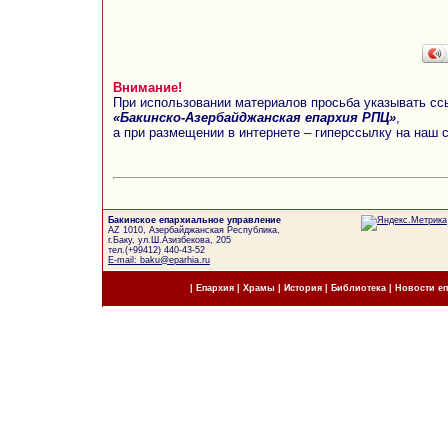
Внимание!
При использовании материалов просьба указывать сс
«Бакинско-Азербайджанская епархия РПЦ»
,
а при размещении в интернете – гиперссылку на наш 
Бакинское епархиальное управление
AZ 1010, Азербайджанская Республика,
г.Баку, ул.Ш.Азизбекова, 205
тел.(+99412) 440-43-52
E-mail: baku@eparhia.ru
|
Епархия
|
Храмы
|
История
|
Библиотека
|
Новости е