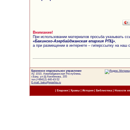
Внимание!
При использовании материалов просьба указывать сс
«Бакинско-Азербайджанская епархия РПЦ»
,
а при размещении в интернете – гиперссылку на наш 
Бакинское епархиальное управление
AZ 1010, Азербайджанская Республика,
г.Баку, ул.Ш.Азизбекова, 205
тел.(+99412) 440-43-52
E-mail: baku@eparhia.ru
|
Епархия
|
Храмы
|
История
|
Библиотека
|
Новости е