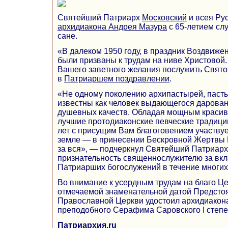
Святейший Патриарх
Московский
и всея Ру
архидиакона Андрея Мазура
с 65-летием сл
сане.
«В далеком 1950 году, в праздник Воздвиже
были призваны к трудам на ниве Христовой
Вашего заветного желания послужить Свято
в
Патриаршем поздравлении
.
«Не одному поколению архипастырей, паст
известны как человек выдающегося дарован
душевных качеств. Обладая мощным красив
лучшие протодиаконские певческие традици
лет с присущим Вам благоговением участву
земле — в принесении Бескровной Жертвы 
за вся», — подчеркнул Святейший Патриарх
признательность священнослужителю за вк
Патриарших богослужений в течение многих 
Во внимание к усердным трудам на благо Цер
отмечаемой знаменательной датой Предстоя
Православной Церкви удостоил архидиакон
преподобного Серафима Саровского I степе
Патриархия.ru