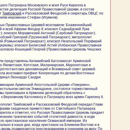
его Патриарха Московского и всея Руси Кирилла в
стие делегация Русской Православной Церкви, в состав
ит
Тамбовский
и Рассказовский Феодосий и секретарь ОВЦС по
иям иеромонах Стефан (Игумнов).
ных Православных Церквей возглавили: Блаженнейший
 и всей Африки Феодор II; епископ Седнайдский Лука
); епископ Моравичский Антоний (Сербский Патриархат);
обский Григорий (Грузинский Патриархат); митрополит
ий (Румынский Патриархат); епископ Неапольский Порфирий
ерковь); епископ Билисский Астий (Албанская Православная
халовско-Кошицкий Георгий (Православная Церковь Чешских
ли представлены Киликийский Католикосат Армянской
о-Яковитская, Коптская, Маланкарская, Маронитская и
протестантских деноминаций и Всемирный совет церквей.
ла возглавил префект Конгрегации по делам Восточных
рдинал Леонардо Сандри.
еминарии Армянской Апостольской Церкви «Геворкян»,
естольном святом Эчмиадзине, состоялся торжественный
лавы приехавших в Армению делегаций обратились с
к Верховному Католикосу и Патриарху всех армян Гарегину II.
ополит Тамбовский и Рассказовский Феодосий передал Главе
Церкви сердечное приветствие от Святейшего Патриарха
Кирилла и отметил, что Русская Православная Церковь придает
нанию трагических событий столетней давности, в ходе
ало христианское население Османской империи. Их
ально в наши дни, когда христиане на Ближнем Востоке и в
а вновь подвергаются преследованиям и гонениям за веру. По