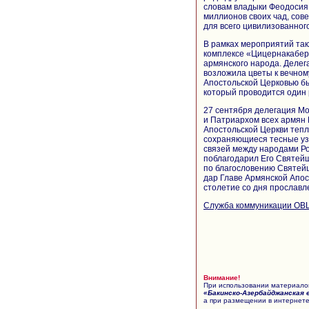
словам владыки Феодосия
миллионов своих чад, сов
для всего цивилизованног
В рамках мероприятий та
комплексе «Цицернакаберд
армянского народа. Делег
возложила цветы к вечно
Апостольской Церковью б
который проводится один р
27 сентября делегация М
и Патриархом всех армян 
Апостольской Церкви тепл
сохраняющиеся тесные уз
связей между народами Ро
поблагодарил Его Святей
по благословению Святейш
дар Главе Армянской Апос
столетие со дня прославле
Служба коммуникации ОВ
Внимание!
При использовании материалов
«Бакинско-Азербайджанская 
а при размещении в интернете