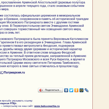
, прославление Армянской Апостольской Церковью полутора
ершенное в апреле текущего года, стало знаковым событием
о мира.
кже состоялась официальная церемония в мемориальном
» в Ереване, сооруженном в память об исторической трагедии
ация Московского Патриархата вместе с другими гостями
му огню. В Первопрестольном святом Эчмиадзине Армянской
ыл совершен торжественный чин освещения святого мира,
аз в семь лет.
осковского Патриархата была принята Верховным Католикосом
Гарегином II в его резиденции в Эчмиадзине. Глава Армянской
о приветствовал митрополита Феодосия, подчеркнув
ы дружбы между двумя Церквами и исторический характер
ссии и Армении. В ответном слове владыка Феодосий
шество за теплый прием делегации, направленной в Армению
его Патриарха Московского и всея Руси Кирилла, и вручил в
тольской Церкви икону святителя Питирима Тамбовского,
ния которого в лике святых отмечалось в прошлом году.
ЦС
/
Патриархия.ru
Поделиться…
 просьба указывать ссылку:
епархия РПЦ»
,
 – гиперссылку на наш сайт:
www.baku-eparhia.ru