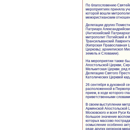
По благословению Святейш
мероприятиях приняла уча
которой вошли митропол
межхристианским отношен
Делегации других Помест
Патриарх Александрийский
(Антиохийский Патриархат
митрополит Потийский и Х
Трансильванский Лаврент
(Кипрская Православная Ц
Церковь); архиепископ Ми
земель и Словакии).
На мероприятии также бы
Апостольской Церкви, Сир
Мелькитская Церкви, ряд 
Делегацию Святого Престо
Католических Церквей ка
26 сентября в духовной с
расположенной в Первопр
прием, в ходе которого г
приветственными словами 
В своем выступлении митр
Армянской Апостольской 
Московского и всея Руси 
большое значение воспоми
которых массово пострад
осмысление особенно акту
ряде других регионов мир