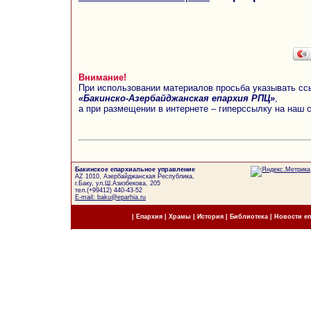
Внимание!
При использовании материалов просьба указывать сс
«Бакинско-Азербайджанская епархия РПЦ»
,
а при размещении в интернете – гиперссылку на наш 
Бакинское епархиальное управление
AZ 1010, Азербайджанская Республика,
г.Баку, ул.Ш.Азизбекова, 205
тел.(+99412) 440-43-52
E-mail: baku@eparhia.ru
|
Епархия
|
Храмы
|
История
|
Библиотека
|
Новости е