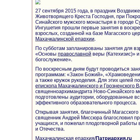
27 сентября 2015 года, в праздник Воздвиж
Животворящего Креста Господня, при Покр
Синайского мужского монастыря в городе С
Ингушетия прошли первые занятия в воскре
взрослых, созданной на базе Магасского цер
Махачкалинской епархии
.
По субботам запланированы занятия для вз
«Основы
православной
веры (Катехизис)» 
богослужение».
По воскресным дням будут проводиться заня
программам: «Закон Божий», «Храмоведени
а также кружок рукоделия. Для этих целей п
епископа Махачкалинского и Грозненского 
священноархимандрита Ново-Синайского м
подготовлены аудитории, оборудованные в
эффективного образовательного процесса.
Открывая занятия, благочинный Магасского 
священник Андрей Миссюра благословил пр
учащихся, и пожелал плодотворной работы в
и Отечества.
Махачкалинская епархия
/
Патриархия.ru