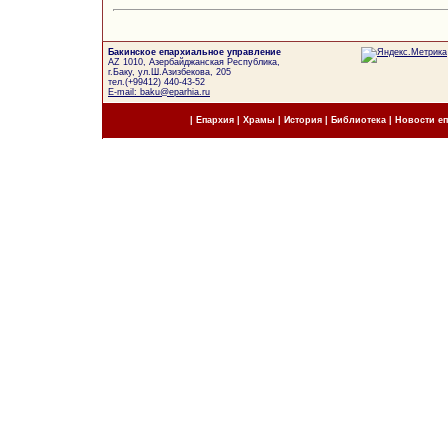
Бакинское епархиальное управление
AZ 1010, Азербайджанская Республика,
г.Баку, ул.Ш.Азизбекова, 205
тел.(+99412) 440-43-52
E-mail: baku@eparhia.ru
|
Епархия
|
Храмы
|
История
|
Библиотека
|
Новости е