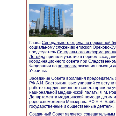
Глава
Синодального отдела по церковной бл
социальному служению
епископ Орехово-Зу
председатель
Синодального информационно
Легойда
приняли участие в первом заседан
координационного совета при Следственном
Федерации по
вопросам
оказания помощи де
Украины.
Заседание Совета возглавил председатель 
РФ А.И. Бастрыкин, выступивший со вступи
работе координационного совета приняли у
национальной медицинской палаты Л.М. Рош
Департамента медицинской помощи детям 
родовспоможения Минздрава РФ Е.Н. Байба
государственные и общественные деятели.
Созданный Совет является совещательным 