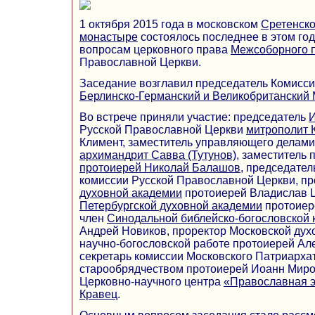
1 октября 2015 года в московском
Сретенск
монастыре
состоялось последнее в этом год
вопросам церковного права
Межсоборного 
Православной Церкви.
Заседание возглавил председатель Комисс
Берлинско-Германский и Великобританский
Во встрече приняли участие: председатель
И
Русской Православной Церкви
митрополит
Климент, заместитель управляющего делам
архимандрит Савва (Тутунов)
, заместитель
протоиерей Николай Балашов
, председате
комиссии Русской Православной Церкви, п
духовной академии
протоиерей Владислав 
Петербургской духовной академии
протоиер
член
Синодальной библейско-богословской 
Андрей Новиков, проректор Московской дух
научно-богословской работе протоиерей Ал
секретарь комиссии Московского Патриарха
старообрядчеством протоиерей Иоанн Миро
Церковно-научного центра
«Православная 
Кравец
.