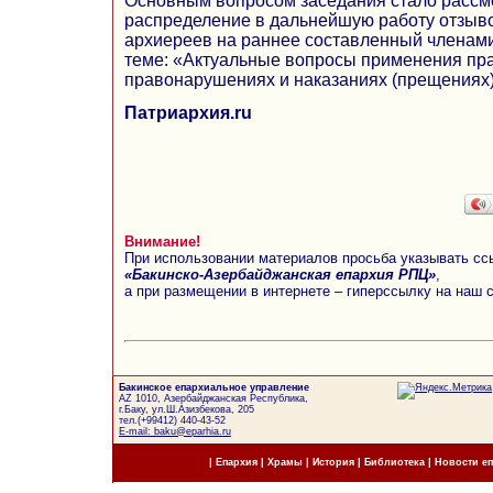
Основным вопросом заседания стало рассм
распределение в дальнейшую работу отзыв
архиереев на раннее составленный членами
теме: «Актуальные вопросы применения пр
правонарушениях и наказаниях (прещениях)
Патриархия.ru
Внимание!
При использовании материалов просьба указывать сс
«Бакинско-Азербайджанская епархия РПЦ»
,
а при размещении в интернете – гиперссылку на наш 
Бакинское епархиальное управление
AZ 1010, Азербайджанская Республика,
г.Баку, ул.Ш.Азизбекова, 205
тел.(+99412) 440-43-52
E-mail: baku@eparhia.ru
|
Епархия
|
Храмы
|
История
|
Библиотека
|
Новости е