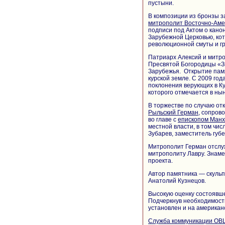
пустыни.
В композиции из бронзы 
митрополит Восточно-Аме
подписи под Актом о кано
Зарубежной Церковью, ко
революционной смуты и г
Патриарх Алексий и митр
Пресвятой Богородицы «Зн
Зарубежья. Открытие пам
курской земле. С 2009 го
поклонения верующих в Ку
которого отмечается в ны
В торжестве по случаю о
Рыльский Герман
, сопров
во главе с
епископом Манх
местной власти, в том чи
Зубарев, заместитель губ
Митрополит Герман отслу
митрополиту Лавру. Знаме
проекта.
Автор памятника — скуль
Анатолий Кузнецов.
Высокую оценку состоявш
Подчеркнув необходимость
установлен и на американ
Служба коммуникации ОВ