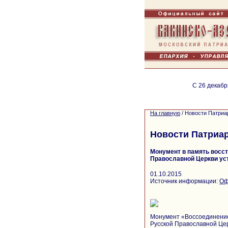
С 26 декабр
На главную
/
Новости Патриа
Новости Патриа
Монумент в память восс
Православной Церкви ус
01.10.2015
Источник информации:
Оф
Монумент «Воссоединение
Русской Православной Цер