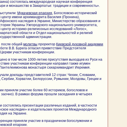
краина) состоялась международная научная конференция
ри и монашество в Закарпатье: традиции и современность».
выступили:
Мукачевская епархия
, Богословско-исторический
й центр имени архимандрита Василия (Пронина),
Афонского наследия в Украине, Министерство образования и
стории Украины Ужгородского национального университета,
 центр историко-религиозных исследований «Логос»,
карпатской области и Отдел национальностей и религий
осударственной администрации.
и после общей
молитвы
проректор
Киевской духовной академии
аботе В.В. Бурега огласил приветствие Предстоятеля
 Церкви участникам конференции.
но в том числе 1000-летию присутствия выходцев из Руси на
тствие участникам конференции направил также игумен
-Пантелеимонова монастыря схиархимандрит Иеремия.
чали доклады представителей 12 стран: Чехии, Словакии,
, Сербии, Хорватии, Белоруссии, Румынии, Молдовы, Греции и
ии приняли участие более 60 историков, богословов и
2 заочно). В рамках форума прошли заседания в четырех
 состоялись презентации различных изданий, в частности
нское наследие» и издательских проектов Международного
едия на Украине.
еренции приняли участие в праздничном богослужении и
чевской епархии.