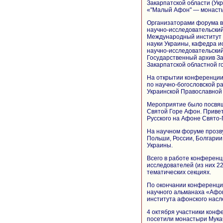
Закарпатской области (У
«"Малый Афон" — монасты
Организаторами форума 
научно-исследовательски
Международный институт 
науки Украины, кафедра и
научно-исследовательский
Государственный архив За
Закарпатской областной г
На открытии конференци
по научно-богословской р
Украинской Православной
Мероприятие было посвяще
Святой Горе Афон. Приве
Русского на Афоне Свято
На научном форуме прозву
Польши, России, Болгарии
Украины.
Всего в работе конференц
исследователей (из них 2
тематических секциях.
По окончании конференции
научного альманаха «Афо
института афонского насл
4 октября участники конф
посетили монастыри Мука