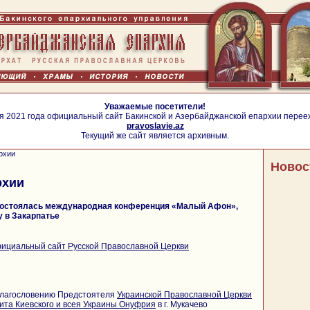
Уважаемые посетители!
я 2021 года официальный сайт Бакинской и Азербайджанской епархии перее
pravoslavie.az
Текущий же сайт является архивным.
рхии
Новос
рхии
состоялась международная конференция «Малый Афон»,
 в Закарпатье
ициальный сайт Русской Православной Церкви
 благословению Предстоятеля
Украинской Православной Церкви
та Киевского и всея Украины Онуфрия
в г. Мукачево