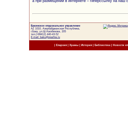
а при размещении в интернете – гиперссылку на наш 
Бакинское епархиальное управление
AZ 1010, Азербайджанская Республика,
г.Баку, ул.Ш.Азизбекова, 205
тел.(+99412) 440-43-52
E-mail: baku@eparhia.ru
|
Епархия
|
Храмы
|
История
|
Библиотека
|
Новости е