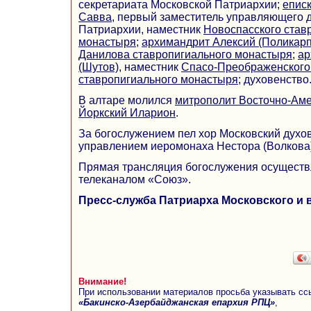
секретариата Московской Патриархии;
епис
Савва
, первый заместитель управляющего 
Патриархии, наместник
Новоспасского став
монастыря
;
архимандрит Алексий (Поликарп
Данилова ставропигиального монастыря
;
ар
(Шутов)
, наместник
Спасо-Преображенского
ставропигиального монастыря
; духовенство
В алтаре молился
митрополит Восточно-Аме
Йоркский Иларион
.
За богослужением пел хор Московский духо
управлением иеромонаха Нестора (Волкова)
Прямая трансляция богослужения осуществ
телеканалом «Союз».
Пресс-служба Патриарха Московского и 
Внимание!
При использовании материалов просьба указывать сс
«Бакинско-Азербайджанская епархия РПЦ»
,