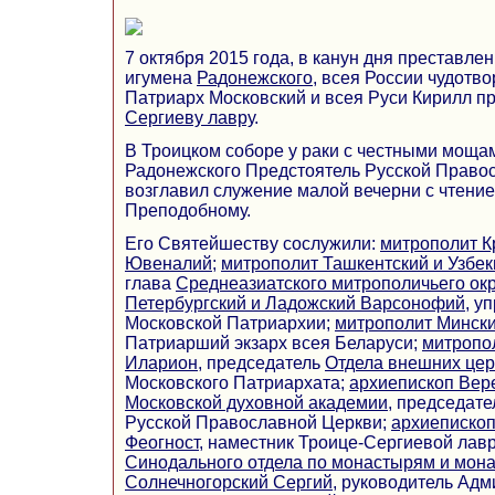
7 октября 2015 года, в канун дня преставле
игумена
Радонежского
, всея России чудотв
Патриарх Московский и всея Руси Кирилл п
Сергиеву лавру
.
В Троицком соборе у раки с честными моща
Радонежского Предстоятель Русской Право
возглавил служение малой вечерни с чтени
Преподобному.
Его Святейшеству сослужили:
митрополит К
Ювеналий
;
митрополит Ташкентский и Узбек
глава
Среднеазиатского митрополичьего ок
Петербургский и Ладожский Варсонофий
, у
Московской Патриархии;
митрополит Мински
Патриарший экзарх всея Беларуси;
митропо
Иларион
, председатель
Отдела внешних цер
Московского Патриархата;
архиепископ Вер
Московской духовной академии
, председат
Русской Православной Церкви;
архиепископ
Феогност
, наместник Троице-Сергиевой лав
Синодального отдела по монастырям и мон
Солнечногорский Сергий
, руководитель Ад