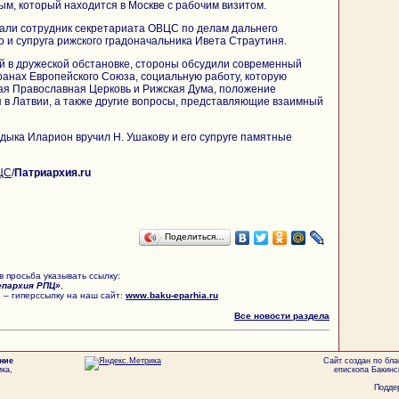
м, который находится в Москве с рабочим визитом.
вали сотрудник секретариата ОВЦС по делам дальнего
 и супруга рижского градоначальника Ивета Страутиня.
й в дружеской обстановке, стороны обсудили современный
ранах Европейского Союза, социальную работу, которую
ая Православная Церковь и Рижская Дума, положение
 в Латвии, а также другие вопросы, представляющие взаимный
дыка Иларион вручил Н. Ушакову и его супруге памятные
ЦС
/
Патриархия.ru
Поделиться…
 просьба указывать ссылку:
епархия РПЦ»
,
 – гиперссылку на наш сайт:
www.baku-eparhia.ru
Все новости раздела
ние
Сайт создан по бл
ка,
епископа Бакинс
Поддер