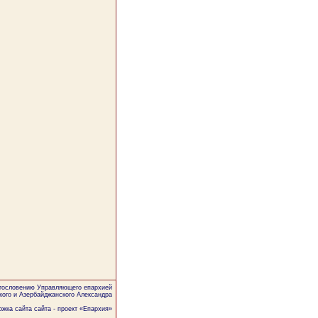
агословению Управляющего епархией
кого и Азербайджанского Александра
жка сайта сайта - проект «
Епархия
»