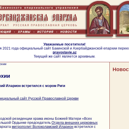
Уважаемые посетители!
я 2021 года официальный сайт Бакинской и Азербайджанской епархии перее
pravoslavie.az
Текущий же сайт является архивным.
рхии
Новос
рхии
ий Иларион встретился с мэром Риги
ициальный сайт Русской Православной Церкви
иходской резиденции храма иконы Божией Матери «Всех
ольшой Ордынке председатель
Отдела внешних
церковных
иархата
митрополит Волоколамский Иларион
встретился с