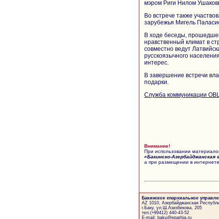
мэром Риги Нилом Ушаковы
Во встрече также участво
зарубежья Мигель Паласио
В ходе беседы, прошедше
нравственный климат в ст
совместно ведут Латвийск
русскоязычного населения
интерес.
В завершение встречи вла
подарки.
Служба коммуникации ОВ
Внимание!
При использовании материалов
«Бакинско-Азербайджанская 
а при размещении в интернете
Бакинское епархиальное управле
AZ 1010, Азербайджанская Республи
г.Баку, ул.Ш.Азизбекова, 205
тел.(+99412) 440-43-52
E-mail: baku@eparhia.ru