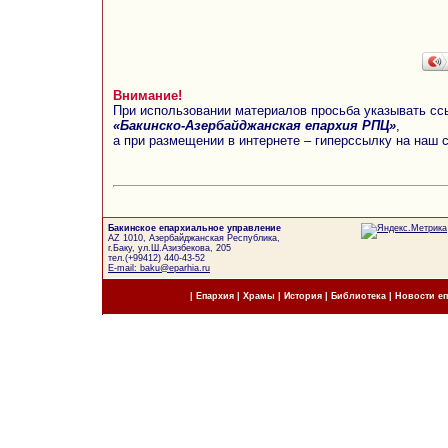
Внимание!
При использовании материалов просьба указывать сс
«Бакинско-Азербайджанская епархия РПЦ»
,
а при размещении в интернете – гиперссылку на наш 
Бакинское епархиальное управление
AZ 1010, Азербайджанская Республика,
г.Баку, ул.Ш.Азизбекова, 205
тел.(+99412) 440-43-52
E-mail: baku@eparhia.ru
|
Епархия
|
Храмы
|
История
|
Библиотека
|
Новости е